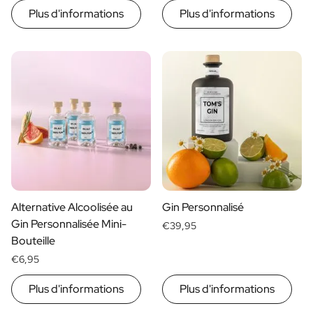
Plus d'informations
Plus d'informations
Cadeau d'anniversaire de Mariage
Cadeaux pour les couples mariés
Mise en place de la table
Message sur un cadeau
Carte à Gratter Cadeau
Cadeau pour Elle
Cadeau pour Lui
Cadeau pour Maman
Cadeau pour Papa
Cadeau d'affaires
Horeca
Private Label Spirits
Alternative Alcoolisée au
Gin Personnalisé
Á propos de nous
Gin Personnalisée Mini-
€39,95
Avis
Bouteille
Blog
€6,95
FAQ
Contact
Plus d'informations
Plus d'informations