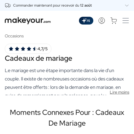
Commander maintenant pour recevoir du
12 août
Personnalisez Ici
Boissons
AI
Boissons
Gin Personnalisé
Occasions
Whisky Personnalisé
4,7/5
Wodka Personnalisée
Cadeaux de mariage
Rhum Personnalisé
Limoncello Personnalisé
Le mariage est une étape importante dans la vie d'un
Spritz Personnalisé
Vermouth Personnalisé
couple. Il existe de nombreuses occasions où des cadeaux
Tequila Personnalisée
peuvent être offerts : lors de la demande en mariage, en
Lire moins
Bières
guise de remerciement pour la présence, pour les
Bière Personnalisée
félicitations, lors de la demande d'un garçon d'honneur ou
Coffret Cadeau de Bières
Moments Connexes Pour : Cadeaux
pour indiquer le nom de la table. Le mariage est l'un des plus
Vins
beaux moments de la vie, une journée remplie d'amour, de
Vin Rouge Personnalisé
De Mariage
Vin Blanc Personnalisé
rires et de bonheur. Le cadeau de mariage idéal est celui qui