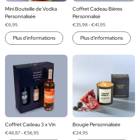
Cadeau Black Friday
Mini Bouteille de Vodka
Coffret Cadeau Bières
Cadeau Fête des Mères
Personnalisée
Personnalisé
Cadeau Fête des Pères
€6,95
€35,98 -
€41,95
Cadeau Jour de la Secrétaire
Cadeau de noël
Plus d'informations
Plus d'informations
Cadeau de Nouvel An
Cadeau Saint-Valentin
Naissance
Cadeau Demande Marraine
Cadeau Demande Parrain
Cadeau Gender Reveal
Cadeau de Maternité
Sucre de Baptême Original
Mariage
Voulez-vous être mon Témoin ?
Cadeau de Demande en Mariage
Invitation au Mariage
Coffret Cadeau 3 x Vin
Bougie Personnalisée
Collecte Enterrement de Vie
€48,87 -
€56,95
€24,95
Remerciements pour le Mariage