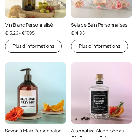
Cadeau d'anniversaire de Mariage
Cadeaux pour les couples mariés
Mise en place de la table
Vin Blanc Personnalisé
Sels de Bain Personnalisés
Message sur un cadeau
€15,26 -
€17,95
€14,95
Carte à Gratter Cadeau
Cadeau pour Elle
Plus d'informations
Plus d'informations
Cadeau pour Lui
Cadeau pour Maman
Cadeau pour Papa
Cadeau d'affaires
Horeca
Private Label Spirits
Á propos de nous
Avis
Blog
FAQ
Contact
Savon à Main Personnalisé
Alternative Alcoolisée au