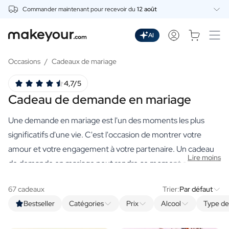
Commander maintenant pour recevoir du
12 août
Personnalisez Ici
Boissons
AI
Boissons
Gin Personnalisé
Occasions
/
Cadeaux de mariage
Whisky Personnalisé
4,7/5
Wodka Personnalisée
Cadeau de demande en mariage
Rhum Personnalisé
Limoncello Personnalisé
Une demande en mariage est l'un des moments les plus
Spritz Personnalisé
Vermouth Personnalisé
significatifs d'une vie. C'est l'occasion de montrer votre
Tequila Personnalisée
amour et votre engagement à votre partenaire. Un cadeau
Lire moins
Bières
de demande en mariage peut rendre ce moment encore
Bière Personnalisée
plus spécial, qu'il s'agisse d'un objet qui ajoute au
Coffret Cadeau de Bières
67 cadeaux
Trier:
Par défaut
romantisme de l'occasion ou d'un souvenir que votre
Vins
Bestseller
Catégories
Prix
Alcool
Type d
partenaire chérira à jamais.
Vin Rouge Personnalisé
Vin Blanc Personnalisé