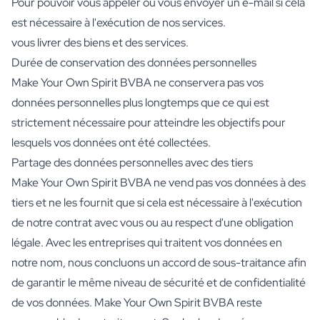
Pour pouvoir vous appeler ou vous envoyer un e-mail si cela
Coffret cadeau bougies / bâtons de parfum
Coffret bien-être personnalisé
est nécessaire à l'exécution de nos services.
Coffret Huile d'Olive & Balsamique
vous livrer des biens et des services.
Coffret Cadeau Herbes & Sauces
Durée de conservation des données personnelles
Coffret Cadeau Thé / Miel
Make Your Own Spirit BVBA ne conservera pas vos
Voir tous les coffrets cadeaux
données personnelles plus longtemps que ce qui est
Mini Produits
strictement nécessaire pour atteindre les objectifs pour
Bouteilles Magnum XL
Cadeaux d'anniversaire
lesquels vos données ont été collectées.
Occasions tout au long de l'année
Partage des données personnelles avec des tiers
Cadeau d'anniversaire
Make Your Own Spirit BVBA ne vend pas vos données à des
Cadeau Photo
tiers et ne les fournit que si cela est nécessaire à l'exécution
Cadeau d'amour
de notre contrat avec vous ou au respect d'une obligation
Cadeau de Fête
légale. Avec les entreprises qui traitent vos données en
Cadeau Housewarming
Cadeau de Deuil
notre nom, nous concluons un accord de sous-traitance afin
Cadeau Jubilée
de garantir le même niveau de sécurité et de confidentialité
Cadeau d'adieu
de vos données. Make Your Own Spirit BVBA reste
Remerciements pour la communion