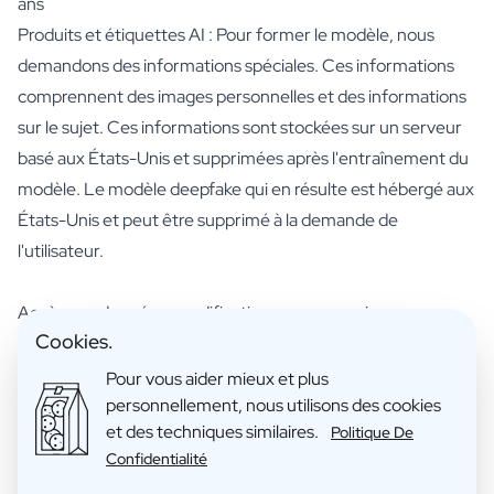
ans
Produits et étiquettes AI : Pour former le modèle, nous
demandons des informations spéciales. Ces informations
comprennent des images personnelles et des informations
sur le sujet. Ces informations sont stockées sur un serveur
basé aux États-Unis et supprimées après l'entraînement du
modèle. Le modèle deepfake qui en résulte est hébergé aux
États-Unis et peut être supprimé à la demande de
l'utilisateur.
Accès aux données, modification ou suppression
Cookies.
Vous avez le droit de consulter, de corriger ou de supprimer
vos données personnelles. En outre, vous avez le droit de
Pour vous aider mieux et plus
personnellement, nous utilisons des cookies
retirer votre éventuel consentement au traitement des
et des techniques similaires.
Politique De
données ou de vous opposer au traitement de vos données
Confidentialité
personnelles par Make Your Own Spirit BVBA et vous avez