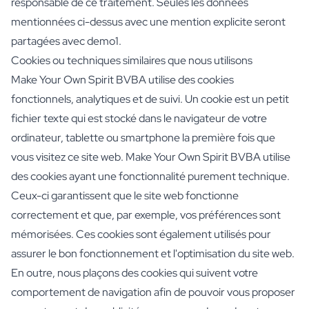
responsable de ce traitement. Seules les données
Cadeau Black Friday
mentionnées ci-dessus avec une mention explicite seront
Cadeau Fête des Mères
partagées avec demo1.
Cadeau Fête des Pères
Cadeau Jour de la Secrétaire
Cookies ou techniques similaires que nous utilisons
Cadeau de noël
Make Your Own Spirit BVBA utilise des cookies
Cadeau de Nouvel An
fonctionnels, analytiques et de suivi. Un cookie est un petit
Cadeau Saint-Valentin
fichier texte qui est stocké dans le navigateur de votre
Naissance
ordinateur, tablette ou smartphone la première fois que
Cadeau Demande Marraine
vous visitez ce site web. Make Your Own Spirit BVBA utilise
Cadeau Demande Parrain
Cadeau Gender Reveal
des cookies ayant une fonctionnalité purement technique.
Cadeau de Maternité
Ceux-ci garantissent que le site web fonctionne
Sucre de Baptême Original
correctement et que, par exemple, vos préférences sont
Mariage
mémorisées. Ces cookies sont également utilisés pour
Voulez-vous être mon Témoin ?
assurer le bon fonctionnement et l'optimisation du site web.
Cadeau de Demande en Mariage
En outre, nous plaçons des cookies qui suivent votre
Invitation au Mariage
Collecte Enterrement de Vie
comportement de navigation afin de pouvoir vous proposer
Remerciements pour le Mariage