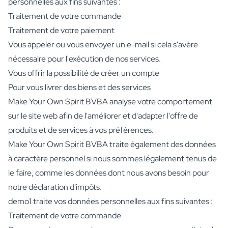
personnelles aux fins suivantes :
Coffret Cadeau avec Gourde, Biscuits et Chocolat
Traitement de votre commande
Soins
Traitement de votre paiement
Savon à Main Personnalisé
Vous appeler ou vous envoyer un e-mail si cela s'avère
Sels de Bain Personnalisés
nécessaire pour l'exécution de nos services.
Couverture de Livre IA Personnalisée
Cadre Photo Personnalisé
Vous offrir la possibilité de créer un compte
Puzzle Photo Personnalisé IA
Pour vous livrer des biens et des services
Coffret Gin Tonic Grand
Make Your Own Spirit BVBA analyse votre comportement
Coffret Gin Tonic Mini
sur le site web afin de l'améliorer et d'adapter l'offre de
Coffret Dark 'n Stormy
produits et de services à vos préférences.
Coffret Moscow Mule
Make Your Own Spirit BVBA traite également des données
Coffret Limoncello Tonic
Coffret 2 x Bouteilles Spiritueux
à caractère personnel si nous sommes légalement tenus de
Coffret Premium 2 Bouteilles
le faire, comme les données dont nous avons besoin pour
Coffret Spritz & Cava
notre déclaration d'impôts.
Coffret bière avec 3 bouteilles
demo1 traite vos données personnelles aux fins suivantes :
Coffret vin avec 2 bouteilles
Traitement de votre commande
Coffret Cadeau 2 Bougies