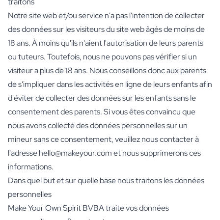
traitons
Cadre Photo Personnalisé
Notre site web et/ou service n'a pas l'intention de collecter
Puzzle Photo Personnalisé IA
des données sur les visiteurs du site web âgés de moins de
Puzzle Photo Personnalisé IA
Puzzle Photo Personnalisé IA
18 ans. À moins qu'ils n'aient l'autorisation de leurs parents
Couverture de Livre IA Personnalisée
ou tuteurs. Toutefois, nous ne pouvons pas vérifier si un
Couverture de Livre IA Personnalisée
visiteur a plus de 18 ans. Nous conseillons donc aux parents
Couverture de Livre IA Personnalisée
de s'impliquer dans les activités en ligne de leurs enfants afin
Huiles
d'éviter de collecter des données sur les enfants sans le
Huile d'Olive Personnalisée
consentement des parents. Si vous êtes convaincu que
Balsamique Personnalisé
Herbes
nous avons collecté des données personnelles sur un
Herbes Personnalisées
mineur sans ce consentement, veuillez nous contacter à
Sauce Piquante Personnalisée
l'adresse hello@makeyour.com et nous supprimerons ces
Thé & Miel
informations.
Thé Personnalisé
Dans quel but et sur quelle base nous traitons les données
Miel Personnalisé
personnelles
Biscuits Jules Destrooper Margritte
Boîte à Biscuits Personnalisée Jules Destrooper
Make Your Own Spirit BVBA traite vos données
Coffret Cadeau avec Cookies & Chocolat