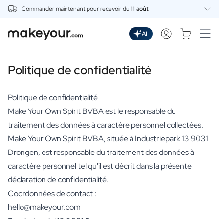
Commander maintenant pour recevoir du
11 août
Personnalisez Ici
Boissons
AI
Boissons
Gin Personnalisé
Politique de confidentialité
Whisky Personnalisé
Wodka Personnalisée
Rhum Personnalisé
Politique de confidentialité
Limoncello Personnalisé
Make Your Own Spirit BVBA est le responsable du
Spritz Personnalisé
traitement des données à caractère personnel collectées.
Vermouth Personnalisé
Make Your Own Spirit BVBA, située à Industriepark 13 9031
Tequila Personnalisée
Bières
Drongen, est responsable du traitement des données à
Bière Personnalisée
caractère personnel tel qu'il est décrit dans la présente
Coffret Cadeau de Bières
déclaration de confidentialité.
Vins
Coordonnées de contact :
Vin Rouge Personnalisé
hello@makeyour.com
Vin Blanc Personnalisé