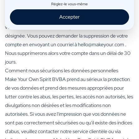
le droit à la portabilité des données. Cela signifie que vous
Réglez-le vous-même
pouvez nous demander d'envoyer les données personnelles
Accepter
que nous détenons sur vous dans un fichier informatique à
vous-même ou à une autre organisation que vous aurez
désignée. Vous pouvez demander la suppression de votre
compte en envoyant un courriel à hello@makeyour.com .
Nous supprimerons alors votre compte dans un délai de 30
jours.
Comment nous sécurisons les données personnelles
Make Your Own Spirit BVBA prend au sérieux la protection
de vos données et prend des mesures appropriées pour
lutter contre les abus, les pertes, les accès non autorisés, les
divulgations non désirées et les modifications non
autorisées. Si vous avez l'impression que vos données ne
sont pas correctement sécurisées ou qu'il existe des indices
d'abus, veuillez contacter notre service clientèle ou via