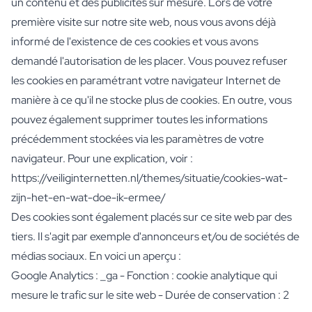
un contenu et des publicités sur mesure. Lors de votre
Cadeau d'anniversaire de Mariage
première visite sur notre site web, nous vous avons déjà
Cadeaux pour les couples mariés
informé de l'existence de ces cookies et vous avons
Mise en place de la table
demandé l'autorisation de les placer. Vous pouvez refuser
Message sur un cadeau
les cookies en paramétrant votre navigateur Internet de
Carte à Gratter Cadeau
Cadeau pour Elle
manière à ce qu'il ne stocke plus de cookies. En outre, vous
Cadeau pour Lui
pouvez également supprimer toutes les informations
Cadeau pour Maman
précédemment stockées via les paramètres de votre
Cadeau pour Papa
navigateur. Pour une explication, voir :
Cadeau d'affaires
https://veiliginternetten.nl/themes/situatie/cookies-wat-
Horeca
zijn-het-en-wat-doe-ik-ermee/
Private Label Spirits
Á propos de nous
Des cookies sont également placés sur ce site web par des
Avis
tiers. Il s'agit par exemple d'annonceurs et/ou de sociétés de
Blog
médias sociaux. En voici un aperçu :
FAQ
Google Analytics : _ga - Fonction : cookie analytique qui
Contact
mesure le trafic sur le site web - Durée de conservation : 2