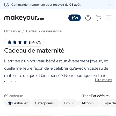
Commander maintenant pour recevoir du
08 août
Personnalisez Ici
Boissons
AI
Boissons
Gin Personnalisé
Occasions
/
Cadeaux de naissance
Whisky Personnalisé
4,7/5
Wodka Personnalisée
Cadeau de maternité
Rhum Personnalisé
Limoncello Personnalisé
L'arrivée d'un nouveau bébé est un événement joyeux, et
Spritz Personnalisé
Vermouth Personnalisé
quelle meilleure façon de le célébrer qu'avec un cadeau de
Tequila Personnalisée
maternité unique et bien pensé ? Notre boutique en ligne
Lire moins
Bières
haut de gamme propose une large gamme de magnifiques
Bière Personnalisée
cadeaux personnalisés, parfaits pour célébrer l'arrivée d'un
Coffret Cadeau de Bières
69 cadeaux
Trier:
Par défaut
petit être. De nos coffrets cadeaux soigneusement
Vins
Bestseller
Catégories
Prix
Alcool
Type d
sélectionnés à nos produits de luxe, chaque cadeau est
Vin Rouge Personnalisé
Vin Blanc Personnalisé
choisi avec amour et peut être personnalisé pour le rendre