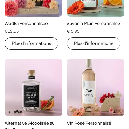
Cadeau d'anniversaire de Mariage
Cadeaux pour les couples mariés
Mise en place de la table
Wodka Personnalisée
Savon à Main Personnalisé
Message sur un cadeau
€39,95
€15,95
Carte à Gratter Cadeau
Cadeau pour Elle
Plus d'informations
Plus d'informations
Cadeau pour Lui
Cadeau pour Maman
Cadeau pour Papa
Cadeau d'affaires
Horeca
Private Label Spirits
Á propos de nous
Avis
Blog
FAQ
Contact
Alternative Alcoolisée au
Vin Rosé Personnalisé