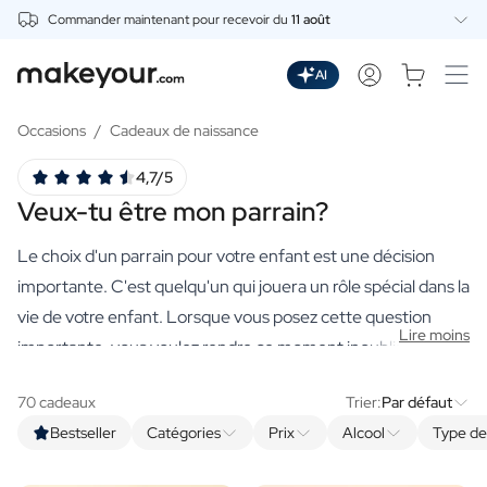
Commander maintenant pour recevoir du
11 août
Personnalisez Ici
Boissons
AI
Boissons
Gin Personnalisé
Occasions
/
Cadeaux de naissance
Whisky Personnalisé
4,7/5
Wodka Personnalisée
Veux-tu être mon parrain?
Rhum Personnalisé
Limoncello Personnalisé
Le choix d'un parrain pour votre enfant est une décision
Spritz Personnalisé
Vermouth Personnalisé
importante. C'est quelqu'un qui jouera un rôle spécial dans la
Tequila Personnalisée
vie de votre enfant. Lorsque vous posez cette question
Lire moins
Bières
importante, vous voulez rendre ce moment inoubliable.
Bière Personnalisée
Notre boutique en ligne propose une gamme de cadeaux
Coffret Cadeau de Bières
70 cadeaux
Trier:
Par défaut
haut de gamme et personnalisés, parfaits pour cette
Vins
Bestseller
Catégories
Prix
Alcool
Type d
occasion.
Vin Rouge Personnalisé
Vin Blanc Personnalisé