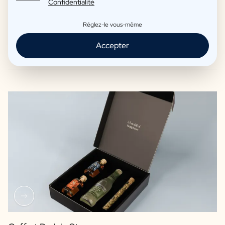
Confidentialité
Réglez-le vous-même
Paquets-Cadeaux Amusants
Accepter