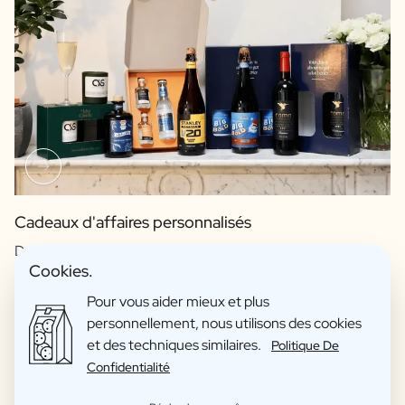
Cadeaux d'affaires personnalisés
Découvrez comment nos cadeaux d'entreprise
Cookies.
personnalisés peuvent vous aider à renforcer vos liens
Pour vous aider mieux et plus
commerciaux et à favoriser des partenariats à long terme.
personnellement, nous utilisons des cookies
et des techniques similaires.
Politique De
Confidentialité