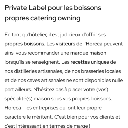
Vin Rosé Personnalisé
Private Label pour les boissons
Cava Personnalisé
Champagne Personnalisé
propres catering owning
Coffret Cadeau 2 x Vin
Coffret Cadeau 3 x Vin
En tant qu'hôtelier, il est judicieux d'offrir ses
Boissons Non Alcoolisées
Concentré de Gingembre Personnalisé
propres boissons
. Les
visiteurs de l'Horeca
peuvent
Alternative Non Alcoolisé pour Gin
ainsi vous recommander une
marque maison
Alternative Non Alcoolisé pour Rhum
lorsqu'ils se renseignent. Les
recettes uniques
de
Lifestyle
Lifestyle
nos distilleries artisanales, de nos brasseries locales
Bouteille d'eau Personnalisée - Gourde
et de nos caves artisanales ne sont disponibles nulle
Flasque Personnalisé
part ailleurs. N'hésitez pas à placer votre (vos)
Bougies
Bougie Personnalisée
spécialité(s) maison sous vos propres boissons.
Bâtonnets Parfumés Personnalisés
Horeca - les entreprises qui ont leur propre
Fleurs
caractère le méritent. C'est bien pour vos clients et
Vase à Fleurs Personnalisé
Cadre
c'est intéressant en termes de marge !