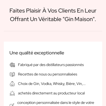
Cadeau Black Friday
Cadeau Fête des Mères
Faites Plaisir À Vos Clients En Leur
Cadeau Fête des Pères
Offrant Un Véritable "Gin Maison".
Cadeau Jour de la Secrétaire
Cadeau de noël
Cadeau de Nouvel An
Cadeau Saint-Valentin
Naissance
Cadeau Demande Marraine
Une qualité exceptionnelle
Cadeau Demande Parrain
Cadeau Gender Reveal
Fabriqué par des distillateurs passionnés
Cadeau de Maternité
Sucre de Baptême Original
Recettes de nous ou personnalisées
Mariage
Voulez-vous être mon Témoin ?
Choix de Gin, Vodka, Whisky, Bière, Vin,...
Cadeau de Demande en Mariage
achetés directement au producteur local
Invitation au Mariage
Collecte Enterrement de Vie
conception personnalisée dans le style de votre
Remerciements pour le Mariage