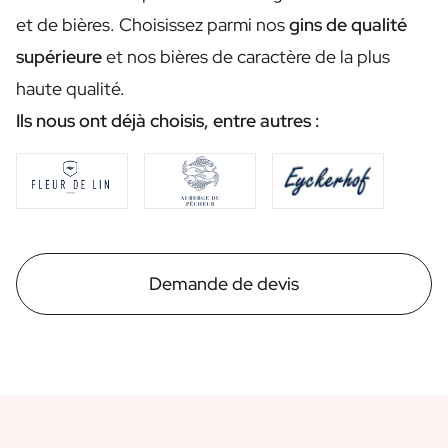
Coffret cadeau bougies / bâtons de parfum
et de bières. Choisissez parmi nos
gins de qualité
Coffret bien-être personnalisé
Coffret Huile d'Olive & Balsamique
supérieure
et nos bières de caractère de la plus
Coffret Cadeau Herbes & Sauces
haute qualité.
Coffret Cadeau Thé / Miel
Ils nous ont déjà choisis, entre autres :
Voir tous les coffrets cadeaux
Mini Produits
Bouteilles Magnum XL
Cadeaux d'anniversaire
Occasions tout au long de l'année
Cadeau d'anniversaire
Cadeau Photo
Demande de devis
Cadeau d'amour
Cadeau de Fête
Cadeau Housewarming
Cadeau de Deuil
Cadeau Jubilée
Cadeau d'adieu
Remerciements pour la communion