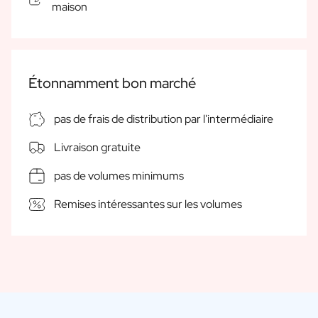
maison
Cadeau d'anniversaire de Mariage
Cadeaux pour les couples mariés
Mise en place de la table
Message sur un cadeau
Étonnamment bon marché
Carte à Gratter Cadeau
Cadeau pour Elle
Cadeau pour Lui
pas de frais de distribution par l'intermédiaire
Cadeau pour Maman
Livraison gratuite
Cadeau pour Papa
Cadeau d'affaires
pas de volumes minimums
Horeca
Private Label Spirits
Remises intéressantes sur les volumes
Á propos de nous
Avis
Blog
FAQ
Contact