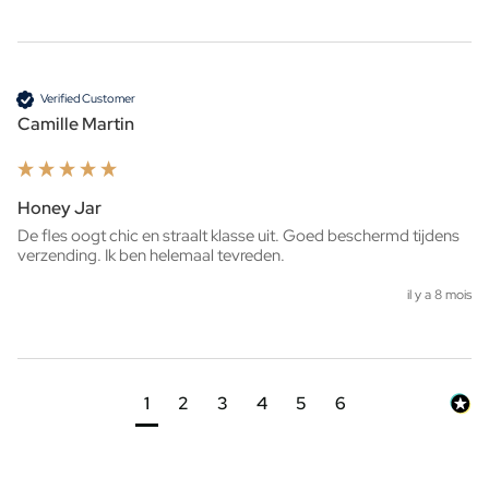
Verified Customer
Camille Martin
Honey Jar
De fles oogt chic en straalt klasse uit. Goed beschermd tijdens 
verzending. Ik ben helemaal tevreden.
il y a 8 mois
1
2
3
4
5
6