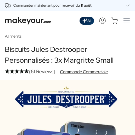
Commander maintenant pour recevoir du
11 août
Personnalisez Ici
Boissons
AI
Boissons
Gin Personnalisé
Aliments
Whisky Personnalisé
Biscuits Jules Destrooper
Wodka Personnalisée
Rhum Personnalisé
Personnalisés : 3x Margritte Small
Limoncello Personnalisé
(61 Reviews)
Spritz Personnalisé
Commande Commerciale
Vermouth Personnalisé
Tequila Personnalisée
Bières
Bière Personnalisée
Coffret Cadeau de Bières
Vins
Vin Rouge Personnalisé
Vin Blanc Personnalisé