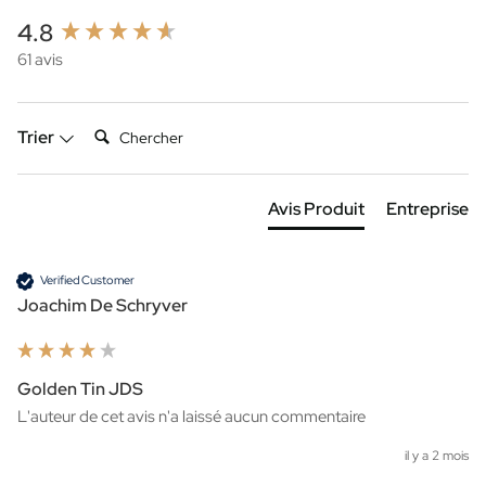
New content loaded
4.8
61 avis
Chercher:
Trier
Avis Produit
Entreprise
Verified Customer
Joachim De Schryver
Golden Tin JDS
L'auteur de cet avis n'a laissé aucun commentaire
il y a 2 mois