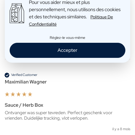
Pour vous aider mieux et plus
personnellement, nous utilisons des cookies
et des techniques similaires.
Politique De
Golden Tin JDS
Confidentialité
Zeer handig te creëren, zeer leuk om te geven! Ook handig dat je 
zelf het pakket kan afhalen. 
Réglez-le vous-même
il y a 7 mois
Accepter
Verified Customer
Maximilian Wagner
Sauce / Herb Box
Ontvanger was super tevreden. Perfect geschenk voor 
vrienden. Duidelijke tracking, vlot verlopen.
il y a 8 mois