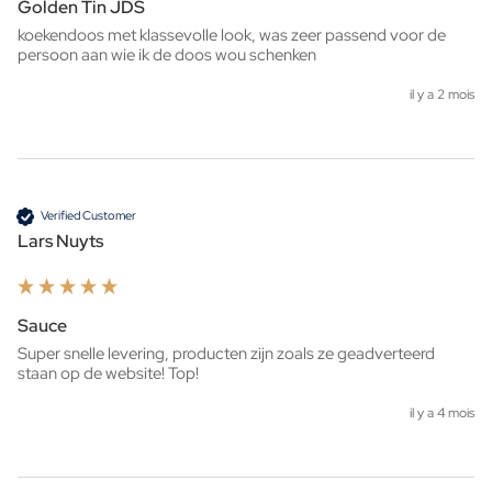
Golden Tin JDS
koekendoos met klassevolle look, was zeer passend voor de 
persoon aan wie ik de doos wou schenken 
il y a 2 mois
Verified Customer
Lars Nuyts
Sauce
Super snelle levering, producten zijn zoals ze geadverteerd 
staan op de website! Top!
il y a 4 mois