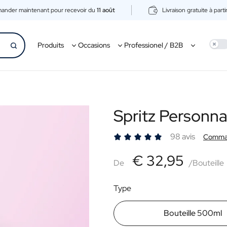
nder maintenant pour recevoir du
11 août
Livraison gratuite à part
Use 
Produits
Occasions
Professionel / B2B
Spritz Personna
98 avis
Comma
€32,95
€ 32,95
De
De
/Bouteille
Type
Bouteille 500ml