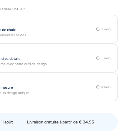
ONNALISER ?
›
~2 min
s de choix
ement les textes
›
~5 min
ndres details
e avec notre outil de design
›
~4 min
r mesure
ee un design unique
e
11 août
Livraison gratuite à partir de
€ 34,95