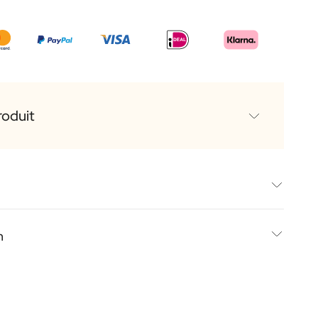
roduit
ritz
ecco et vous obtiendrez le cocktail parfait.
n
 Prosecco et vous obtiendrez le cocktail parfait.
opre texte ou photo
offre non seulement un rafraîchissement, mais aussi une
ostal
nt parfaitement à toutes les occasions. Que vous