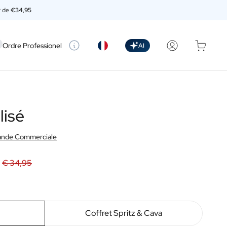
ir de
€34,95
setting
Ordre Professionel
AI
lisé
nde Commerciale
€ 34,95
Coffret Spritz & Cava