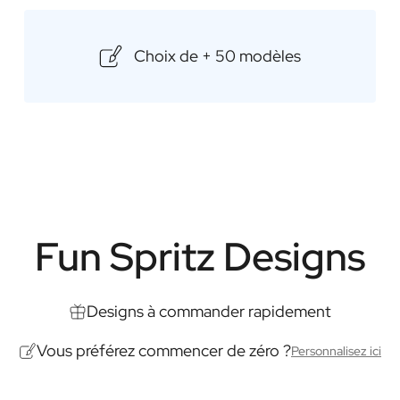
organisiez un barbecue, un piqu
profiter d'une journée ensoleillé
moment encore plus spécial. Avec
Choix de + 50 modèles
n'offrez pas seulement un cadeau
possibilités et rendez vos momen
Contenu: 500ml
Dimensions: 84 × 84 × 208 mm
Fun Spritz Designs
Designs à commander rapidement
Vous préférez commencer de zéro ?
Personnalisez ici