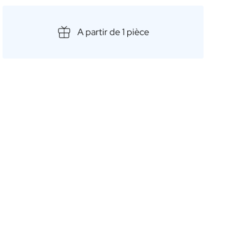
e-nique dans le parc ou que vous souhaitiez simplement
e sur la terrasse, un spritz personnalisé rendra chaque
 sa bouteille unique et son étiquette personnalisée, vous
A partir de 1 pièce
, mais aussi un souvenir impérissable. Découvrez les
ts d'été inoubliables avec un spritz personnalisé.