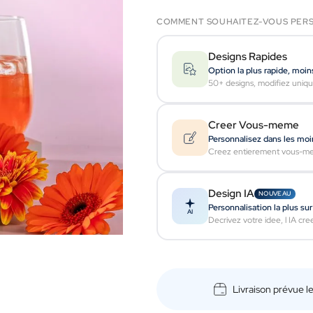
COMMENT SOUHAITEZ-VOUS PERS
Designs Rapides
Option la plus rapide, moin
50+ designs, modifiez uniqu
Creer Vous-meme
Personnalisez dans les moi
Creez entierement vous-mem
Design IA
NOUVEAU
Personnalisation la plus su
AI
Decrivez votre idee, l IA cr
Livraison prévue l