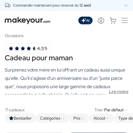
Commander maintenant pour recevoir du
12 août
Personnalisez Ici
Boissons
AI
Boissons
Gin Personnalisé
Occasions
Whisky Personnalisé
4,7/5
Wodka Personnalisée
Cadeau pour maman
Rhum Personnalisé
Limoncello Personnalisé
Surprenez votre mère en lui offrant un cadeau aussi unique
Spritz Personnalisé
Vermouth Personnalisé
qu'elle. Qu'il s'agisse d'un anniversaire ou d'un "juste parce
Tequila Personnalisée
que", nous proposons une large gamme de cadeaux
Lire moins
Bières
personnalisés qu'elle chérira. Qu'elle soit gourmande,
Bière Personnalisée
amatrice de vin ou de convivialité, vous trouverez
Coffret Cadeau de Bières
71 cadeaux
Trier:
Par défaut
certainement un cadeau qui lui conviendra.
Pour maman
, il
Vins
Bestseller
Catégories
Prix
Alcool
Type d
peut s'agir d'un cadeau fabriqué avec autant de soin, de
Vin Rouge Personnalisé
Vin Blanc Personnalisé
dévouement et d'amour qu'elle vous entoure. C'est le cas