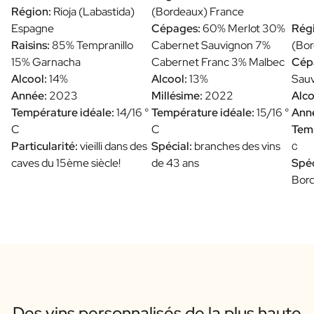
Région:
Rioja (Labastida)
(Bordeaux) France
Espagne
Cépages:
60% Merlot 30%
Régi
Raisins:
85% Tempranillo
Cabernet Sauvignon 7%
(Bor
15% Garnacha
Cabernet Franc 3% Malbec
Cép
Alcool:
14%
Alcool:
13%
Sauv
Année:
2023
Millésime:
2022
Alco
Température idéale:
14/16 °
Température idéale:
15/16 °
Anné
C
C
Temp
Particularité:
vieilli dans des
Spécial:
branches des vins
C
caves du 15ème siècle!
de 43 ans
Spéc
Bor
Des vins personnalisés de la plus haute