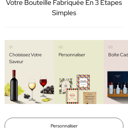
Votre Bouteille Fabriquée En 3 Étapes
Simples
01
02
03
Choisissez Votre
Personnaliser
Boîte Ca
Saveur
Personnaliser