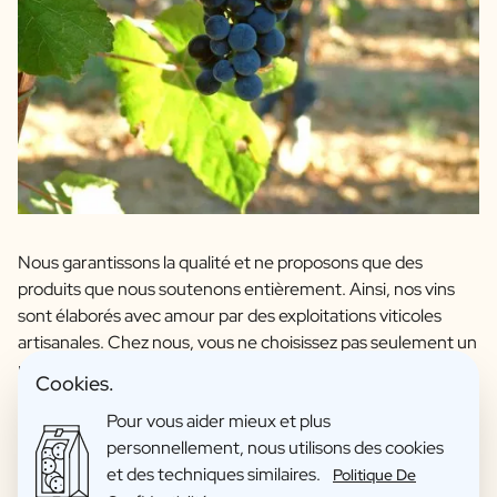
Nous garantissons la qualité et ne proposons que des
produits que nous soutenons entièrement. Ainsi, nos vins
sont élaborés avec amour par des exploitations viticoles
artisanales. Chez nous, vous ne choisissez pas seulement un
rouge ou un blanc, mais aussi votre cépage et votre région
Cookies.
préférés. Nous avons des contacts personnels avec tous les
Pour vous aider mieux et plus
viticulteurs et ce sont des vins que nous sommes fiers
personnellement, nous utilisons des cookies
d'offrir à nos amis. Vous pouvez donc être sûr que votre
et des techniques similaires.
bouteille personnalisée est de grande qualité.
Politique De