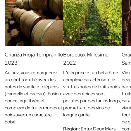
Crianza Rioja Tempranillo
Bordeaux Millésime
Gra
2023
2022
Sai
Au nez, vous remarquerez
L'élégance et un bel arôme
Vin 
un goût torréfié avec des
complexe caractérisent le
beau
notes de vanille et d'épices
vin. Les notes de fruits noirs
harm
(cannelle et caccao). Fusion
avec des épices sont
fruit
douce, équilibrée et
portées par des tanins longs,
cara
complexe de fruits rouges et
promettant des vins de
vian
noirs avec un caractère
longue garde.
tour
boisé.
de g
Région:
Entre Deux Mers
comm