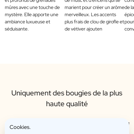
et profonds de grenades
de musc et d'encens qui se
conv
mûres avec une touche de
marient pour créer un arôme
de l
mystère. Elle apporte une
merveilleux. Les accents
épic
ambiance luxueuse et
plus frais de clou de girofle et
pour
séduisante.
de vétiver ajouten
conv
Uniquement des bougies de la plus
haute qualité
Cookies.