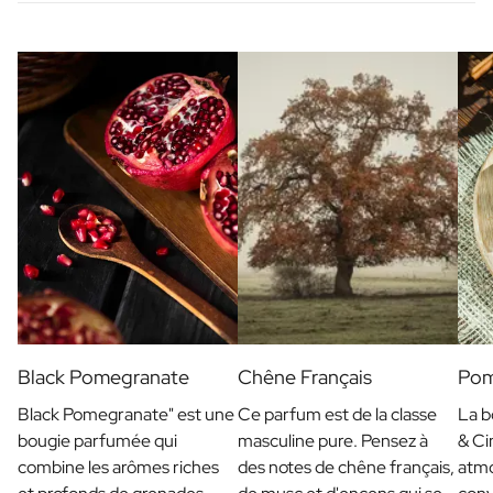
Black Pomegranate
Chêne Français
Pom
Black Pomegranate" est une
Ce parfum est de la classe
La b
bougie parfumée qui
masculine pure. Pensez à
& Ci
combine les arômes riches
des notes de chêne français,
atmo