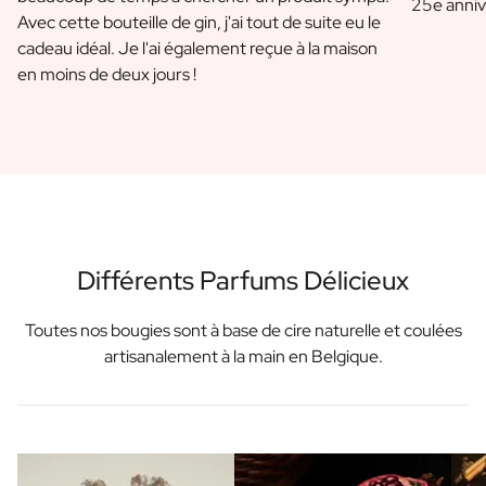
25e anniv
Coffret cadeau bougies / bâtons de parfum
Avec cette bouteille de gin, j'ai tout de suite eu le
Coffret bien-être personnalisé
cadeau idéal. Je l'ai également reçue à la maison
Coffret Huile d'Olive & Balsamique
en moins de deux jours !
Coffret Cadeau Herbes & Sauces
Coffret Cadeau Thé / Miel
Voir tous les coffrets cadeaux
Mini Produits
Bouteilles Magnum XL
Cadeaux d'anniversaire
Occasions tout au long de l'année
Cadeau d'anniversaire
Différents Parfums Délicieux
Cadeau Photo
Cadeau d'amour
Toutes nos bougies sont à base de cire naturelle et coulées
Cadeau de Fête
artisanalement à la main en Belgique.
Cadeau Housewarming
Cadeau de Deuil
Cadeau Jubilée
Cadeau d'adieu
Remerciements pour la communion