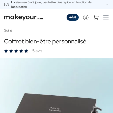
Livraison en 5 à 9 jours, peut-être plus rapide en fonction de
l'occupation
Personnalisez Ici
Boissons
AI
Boissons
Gin Personnalisé
Soins
Whisky Personnalisé
Coffret bien-être personnalisé
Wodka Personnalisée
Rhum Personnalisé
5 avis
Limoncello Personnalisé
Spritz Personnalisé
Vermouth Personnalisé
Tequila Personnalisée
Bières
Bière Personnalisée
Coffret Cadeau de Bières
Vins
Vin Rouge Personnalisé
Vin Blanc Personnalisé