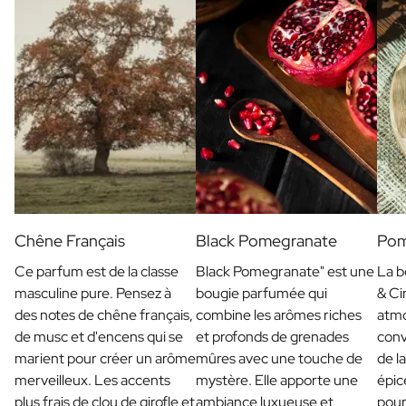
Cadeau Black Friday
Cadeau Fête des Mères
Cadeau Fête des Pères
Cadeau Jour de la Secrétaire
Cadeau de noël
Cadeau de Nouvel An
Cadeau Saint-Valentin
Naissance
Cadeau Demande Marraine
Cadeau Demande Parrain
Cadeau Gender Reveal
Chêne Français
Black Pomegranate
Pom
Cadeau de Maternité
Ce parfum est de la classe
Black Pomegranate" est une
La b
Sucre de Baptême Original
masculine pure. Pensez à
bougie parfumée qui
& Ci
Mariage
des notes de chêne français,
combine les arômes riches
atmo
Voulez-vous être mon Témoin ?
de musc et d'encens qui se
et profonds de grenades
conv
Cadeau de Demande en Mariage
marient pour créer un arôme
mûres avec une touche de
de l
Invitation au Mariage
merveilleux. Les accents
mystère. Elle apporte une
épic
Collecte Enterrement de Vie
plus frais de clou de girofle et
ambiance luxueuse et
pour
Remerciements pour le Mariage