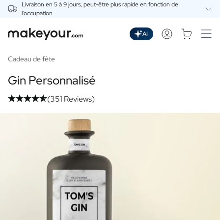
Livraison en 5 à 9 jours, peut-être plus rapide en fonction de
l'occupation
Personnalisez Ici
Boissons
AI
Boissons
Gin Personnalisé
Cadeau de fête
Whisky Personnalisé
Gin Personnalisé
Wodka Personnalisée
Rhum Personnalisé
(351 Reviews)
Limoncello Personnalisé
Spritz Personnalisé
Vermouth Personnalisé
Tequila Personnalisée
Bières
Bière Personnalisée
Coffret Cadeau de Bières
Vins
Vin Rouge Personnalisé
Vin Blanc Personnalisé