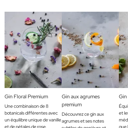
Gin Floral Premium
Gin aux agrumes
Gin
premium
Une combinaison de 8
Équi
botanicals différentes avec
et l
Découvrez ce gin aux
un équilibre unique de vanille
médi
agrumes et ses notes
et de pétales de rose.
que 
subtiles de genièvre et