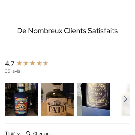
De Nombreux Clients Satisfaits
New content loaded
4.7
351 avis
Chercher:
Trier