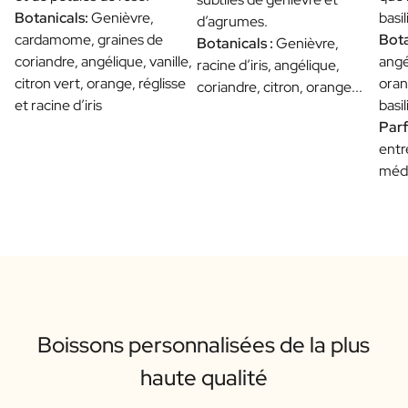
Botanicals:
Genièvre,
basil
d’agrumes.
cardamome, graines de
Bota
Botanicals :
Genièvre,
coriandre, angélique, vanille,
angé
racine d’iris, angélique,
citron vert, orange, réglisse
oran
coriandre, citron, orange...
et racine d’iris
basil
Parf
entr
méd
Boissons personnalisées de la plus
haute qualité