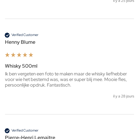
il y a 25 jours
Verified Customer
Henny Blume
Whisky 500ml
Ik ben vergeten een foto te maken maar de whisky liefhebber 
voor wie het bestemd was, was er super blij mee. Mooie fles, 
persoonlijke opdruk. Fantastisch. 
il y a 28 jours
Verified Customer
Pierre-Henri Lemaitre