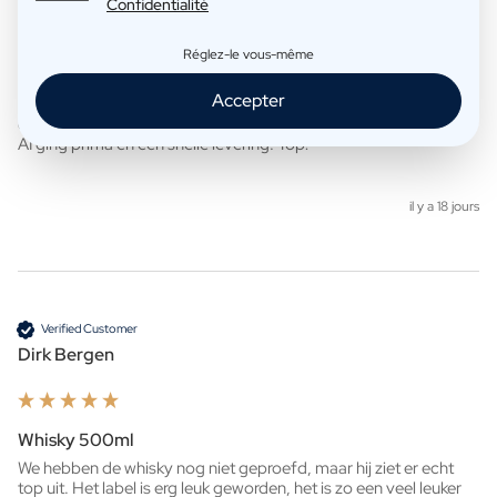
Confidentialité
Réglez-le vous-même
Olive Oil 500ml
Accepter
Ondanks de slechte recensies die ik, nadat ik besteld had 
overigens, op internet zag, verliep alles keurig. Het maken met 
AI ging prima en een snelle levering. Top!
il y a 18 jours
Verified Customer
Dirk Bergen
Whisky 500ml
We hebben de whisky nog niet geproefd, maar hij ziet er echt 
top uit. Het label is erg leuk geworden, het is zo een veel leuker 