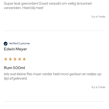
Super leuk geworden! Goed verpakt om veilig te kunnen 
verzenden. Heel blij mee!
il y a 1 mois
Verified Customer
Edwin Meyer
Rum 500ml
iets wat kleine fles maar verder heel mooi gedaan en netjes op 
tijd afgeleverd. 
il y a 1 mois