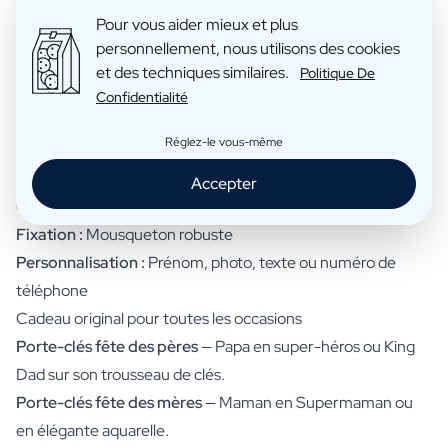
Personnalisez selon vos goûts
Pour vous aider mieux et plus
Choisissez parmi des dizaines de styles créatifs ou utilisez
personnellement, nous utilisons des cookies
simplement votre propre photo. Du classique au moderne,
et des techniques similaires.
Politique De
de l'humoristique à l'artistique. Chaque design est unique —
Confidentialité
deux porte-clés ne sont jamais identiques.
Réglez-le vous-même
Matériau & finition
Pendentif :
Impression couleur d'une netteté parfaite
Accepter
Cordon :
Paracord élégant avec détails noués
Fixation :
Mousqueton robuste
Personnalisation :
Prénom, photo, texte ou numéro de
téléphone
Cadeau original pour toutes les occasions
Porte-clés fête des pères
— Papa en super-héros ou King
Dad sur son trousseau de clés.
Porte-clés fête des mères
— Maman en Supermaman ou
en élégante aquarelle.