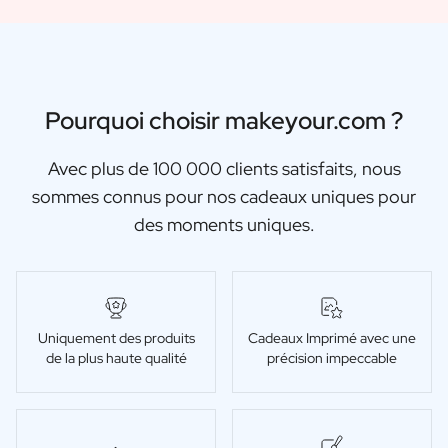
Cadeau Black Friday
Cadeau Fête des Mères
Cadeau Fête des Pères
Cadeau Jour de la Secrétaire
Cadeau de noël
Pourquoi choisir makeyour.com ?
Cadeau de Nouvel An
Cadeau Saint-Valentin
Avec plus de 100 000 clients satisfaits, nous
Naissance
sommes connus pour nos cadeaux uniques pour
Cadeau Demande Marraine
des moments uniques.
Cadeau Demande Parrain
Cadeau Gender Reveal
Cadeau de Maternité
Sucre de Baptême Original
Mariage
Uniquement des produits
Cadeaux Imprimé avec une
Voulez-vous être mon Témoin ?
de la plus haute qualité
précision impeccable
Cadeau de Demande en Mariage
Invitation au Mariage
Collecte Enterrement de Vie
Remerciements pour le Mariage