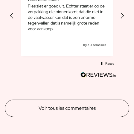
Coffret cadeau bougies / bâtons de parfum
Fles ziet er goed uit. Echter staat er op de
We 
Coffret bien-être personnalisé
bien
verpakking die binnenkomt dat die niet in
want
Coffret Huile d'Olive & Balsamique
de vaatwasser kan dat is een enorme
familiew
tegenvaller, dat is namelijk grote reden
toeg
Coffret Cadeau Herbes & Sauces
voor aankoop.
Coffret Cadeau Thé / Miel
Voir tous les coffrets cadeaux
Mini Produits
emaine
Il y a 3 semaines
Bouteilles Magnum XL
Cadeaux d'anniversaire
Pause
Occasions tout au long de l'année
Cadeau d'anniversaire
Cadeau Photo
Cadeau d'amour
Cadeau de Fête
Cadeau Housewarming
Voir tous les commentaires
Cadeau de Deuil
Cadeau Jubilée
Cadeau d'adieu
Remerciements pour la communion