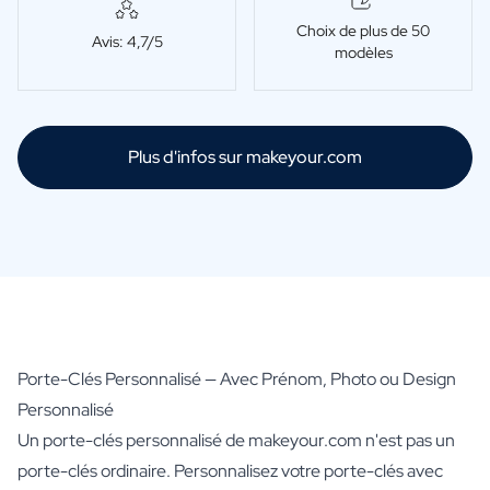
Cadeau d'anniversaire de Mariage
Choix de plus de 50
Avis: 4,7/5
Cadeaux pour les couples mariés
modèles
Mise en place de la table
Message sur un cadeau
Carte à Gratter Cadeau
Cadeau pour Elle
Plus d'infos sur makeyour.com
Cadeau pour Lui
Cadeau pour Maman
Cadeau pour Papa
Cadeau d'affaires
Horeca
Private Label Spirits
Á propos de nous
Avis
Porte-Clés Personnalisé — Avec Prénom, Photo ou Design
Blog
Personnalisé
FAQ
Un porte-clés personnalisé de makeyour.com n'est pas un
Contact
porte-clés ordinaire. Personnalisez votre porte-clés avec