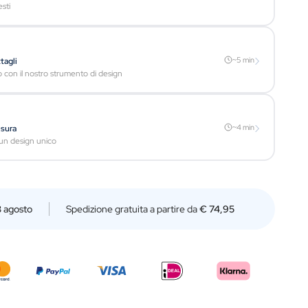
sti
›
~5 min
tagli
con il nostro strumento di design
›
~4 min
isura
a un design unico
3 agosto
Spedizione gratuita a partire da
€ 74,95