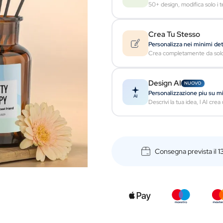
50+ design, modifica solo i te
Crea Tu Stesso
Personalizza nei minimi det
Crea completamente da solo 
Design AI
NUOVO
Personalizzazione piu su m
AI
Descrivi la tua idea, l AI cre
Consegna prevista il
1