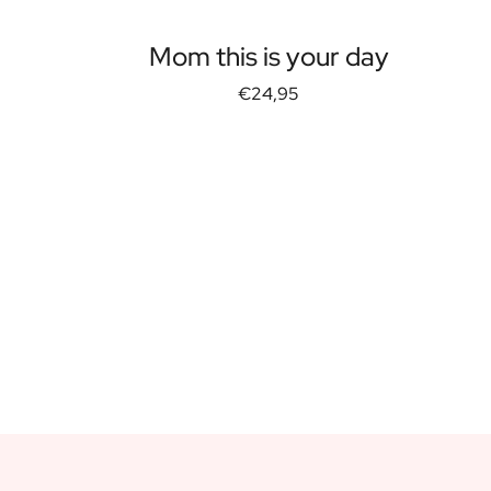
FAQ
Contatti
Mom this is your day
€24,95