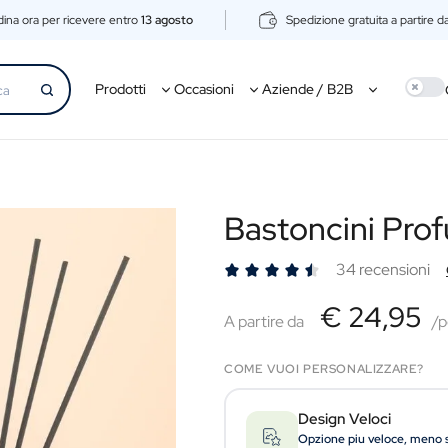
ina ora per ricevere entro
13 agosto
Spedizione gratuita a partire d
Use s
Prodotti
Occasioni
Aziende / B2B
Bastoncini Prof
34 recensioni
€24,95
€ 24,95
A partire da
A partire da
/p
COME VUOI PERSONALIZZARE?
Design Veloci
Opzione piu veloce, meno 