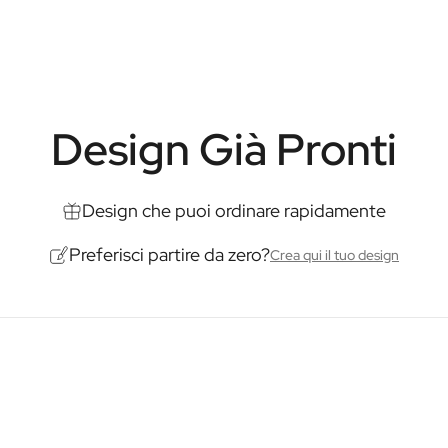
personalizzati sono un lusso disc
Con i nostri bastoncini profumati
utilizzo garantisce un'esperienza
trasforma la tua casa con il fasci
Contenuto:
250ml
Design Già Pronti
Contenuto: 250ml
Dimensioni: 70 × 70 × 145 mm
Design che puoi ordinare rapidamente
Preferisci partire da zero?
Crea qui il tuo design