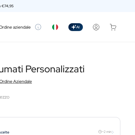
a
€74,95
etting
Ordine aziendale
AI
umati Personalizzati
Ordine Aziendale
ezzo
›
~2 min
scelte