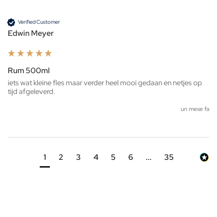
Verified Customer
Edwin Meyer
Rum 500ml
iets wat kleine fles maar verder heel mooi gedaan en netjes op 
tijd afgeleverd. 
un mese fa
1
2
3
4
5
6
...
35