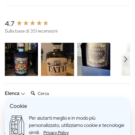
New content loaded
4.7
Sulla base di 351 recensioni
Cerca:
Elenca
Cookie
Recensioni Prodotto
Azienda
Per aiutarti meglio e in modo più
personalizzato, utilizziamo cookie e tecnologie
simili.
Privacy Policy
Verified Customer