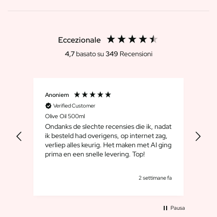
FAQ
Contatti
Eccezionale
4,7
basato su
349
Recensioni
Anoniem
Dirk
Verified Customer
V
Olive Oil 500ml
Whis
Ondanks de slechte recensies die ik, nadat
We 
ik besteld had overigens, op internet zag,
maar
verliep alles keurig. Het maken met AI ging
leuk
prima en een snelle levering. Top!
cad
goe
rni fa
2 settimane fa
Pausa