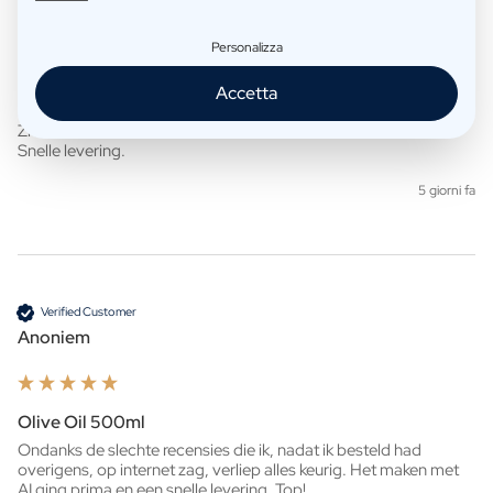
Anoniem
Personalizza
Accetta
Whisky 500ml
Ziet er heel mooi uit!

Snelle levering. 
5 giorni fa
Verified Customer
Anoniem
Olive Oil 500ml
Ondanks de slechte recensies die ik, nadat ik besteld had 
overigens, op internet zag, verliep alles keurig. Het maken met 
AI ging prima en een snelle levering. Top!