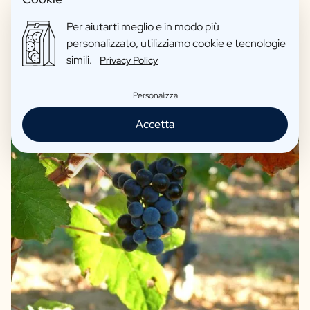
Vini Italiani, Spagnoli o Francesi?
Per aiutarti meglio e in modo più
Questo vino lo regali con orgoglio
personalizzato, utilizziamo cookie e tecnologie
Vini biologici come opzione
simili.
Privacy Policy
Recensioni: 4,7/5
Personalizza
Accetta