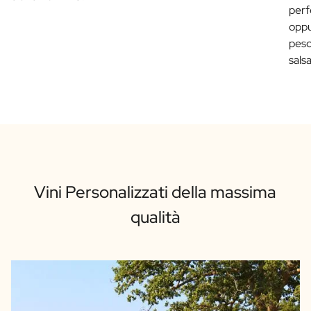
perf
oppu
pesc
sals
Vini Personalizzati della massima
qualità