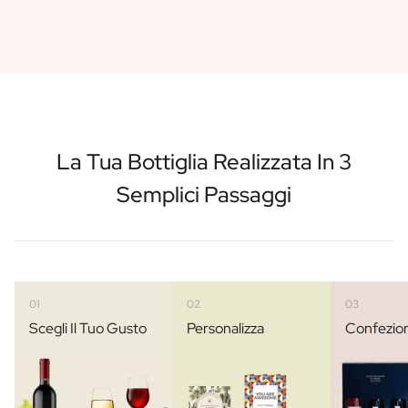
La Tua Bottiglia Realizzata In 3
Semplici Passaggi
01
02
03
Scegli Il Tuo Gusto
Personalizza
Confezio