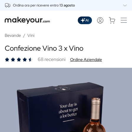
Ordina ora per ricevere entro
13 agosto
Personalizza Qui
Bevande
AI
Bevande
Gin Personalizzato
Bevande
/
Vini
Whisky Personalizzato
Confezione Vino 3 x Vino
Vodka Personalizzata
Rum Personalizzato
68 recensioni
Ordine Aziendale
Limoncello Personalizzato
Spritz Personalizzato
Vermouth Personalizzato
Tequila Personalizzata
Birre
Birra Personalizzata
Confezione di Birra Personalizzata
Vini
Vino Rosso Personalizzato
Vino Bianco Personalizzato