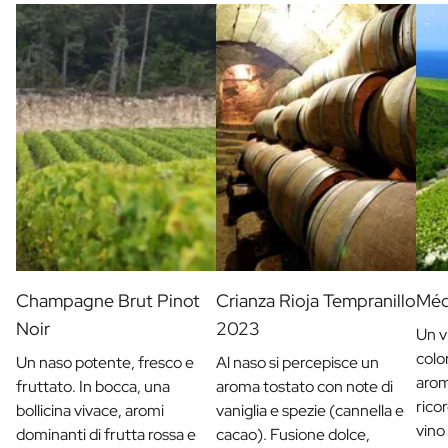
Champagne Brut Pinot
Crianza Rioja Tempranillo
Méd
Noir
2023
Un v
colo
Un naso potente, fresco e
Al naso si percepisce un
arom
fruttato. In bocca, una
aroma tostato con note di
rico
bollicina vivace, aromi
vaniglia e spezie (cannella e
vino
dominanti di frutta rossa e
cacao). Fusione dolce,