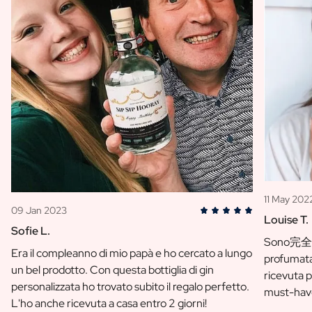
FAQ
Contatti
11 May 202
09 Jan 2023
Louise T.
Sofie L.
Sono完全 i
Era il compleanno di mio papà e ho cercato a lungo
profumata
un bel prodotto. Con questa bottiglia di gin
ricevuta 
personalizzata ho trovato subito il regalo perfetto.
must-hav
L'ho anche ricevuta a casa entro 2 giorni!