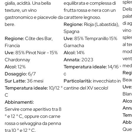
sple
gialla, acidità. Una bella
equilibrata e complessa di
Deli
texture, un vino
frutta rossa e nera con un
pala
gastronomico e piacevole da
carattere legnoso.
di a
bere.
Regione:
Rioja (Labastida),
vino
Spagna
sple
Regione:
Côte des Bar,
Uve:
85% Tempranillo 15%
al t
Francia
Garnacha
mode
Uve:
85% Pinot Noir - 15%
Alcol:
14%
vent
Chardonnay
Annata:
2023
medi
Alcol:
12%
Temperatura ideale:
14/16
°
Reg
Dosaggio:
6/7
C
Beau
Sur Latte:
36 mesi
Particolarità:
invecchiato in
Uve
Temperatura ideale:
10/12 °
cantine del XV secolo!
Blan
C
Alco
Abbinamenti:
Ann
Servire come aperitivo tra 8
Temp
° e 12 ° C, oppure con carne
Abb
rossa o selvaggina da penna
Ques
tra 10 ° e 12 ° C.