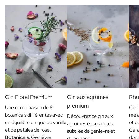
Coffret cadeau bougies / bâtons de parfum
Coffret bien-être personnalisé
Coffret Huile d'Olive & Balsamique
Coffret Cadeau Herbes & Sauces
Coffret Cadeau Thé / Miel
Voir tous les coffrets cadeaux
Mini Produits
Bouteilles Magnum XL
Cadeaux d'anniversaire
Occasions tout au long de l'année
Cadeau d'anniversaire
Cadeau Photo
Cadeau d'amour
Gin Floral Premium
Gin aux agrumes
Rhu
Cadeau de Fête
premium
Cadeau Housewarming
Une combinaison de 8
Ce r
Cadeau de Deuil
botanicals différentes avec
méla
Découvrez ce gin aux
Cadeau Jubilée
un équilibre unique de vanille
et d
agrumes et ses notes
Cadeau d'adieu
et de pétales de rose.
Cara
subtiles de genièvre et
Remerciements pour la communion
Botanicals:
Genièvre,
donn
d’agrumes.