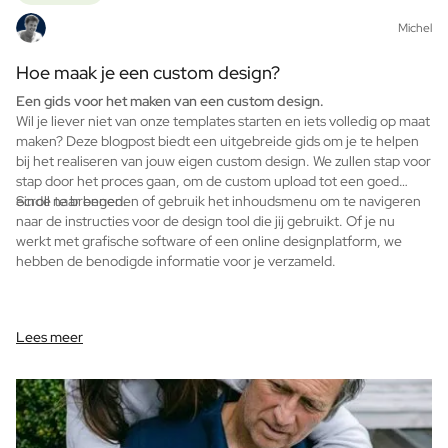
Pakket met Waterfles, Koekjes & Chocolade
Michel
Verzorging
Gepersonaliseerde Handzeep
Hoe maak je een custom design?
Gepersonaliseerd Badzout
Een gids voor het maken van een custom design.
Gepersonaliseerde AI Boekcover
Wil je liever niet van onze templates starten en iets volledig op maat
maken? Deze blogpost biedt een uitgebreide gids om je te helpen
Gepersonaliseerde AI Fotokader
bij het realiseren van jouw eigen custom design. We zullen stap voor
Gepersonaliseerde AI Puzzel
stap door het proces gaan, om de custom upload tot een goed
Gin Tonic Pakket Groot
einde te brengen.
Scroll naar beneden of gebruik het inhoudsmenu om te navigeren
Gin Tonic Pakket Mini
naar de instructies voor de design tool die jij gebruikt. Of je nu
Moscow Mule Pakket
werkt met grafische software of een online designplatform, we
hebben de benodigde informatie voor je verzameld.
Dark 'n Stormy Pakket
Limoncello Tonic Pakket
2 x Spirit Fles Pakket
Premium Box 2 Mini Flesjes
Lees meer
Spritz & Cava Pakket
Bierpakket met 3 flessen
Wijnpakket met 2 Flessen
Pakket met 2 Kaarsen