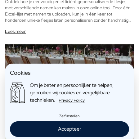
Ontdek hoe je eenvoudig en efficiënt gepersonaliseerde flesjes
met verschillende namen kan maken in onze online tool. Door één
Excel-lijst met namen te uploaden, kun je in één keer tot
honderden unieke flesjes laten personaliseren zonder handmatig
werk. Bespaar tijd en lees hieronder hoe de functie "tekstvariaties"
Lees meer
werkt.
Cookies
Om je beter en persoonlijker te helpen,
gebruiken wij cookies en vergelijkbare
technieken.
Privacy Policy
Zelf instellen
Accepteer