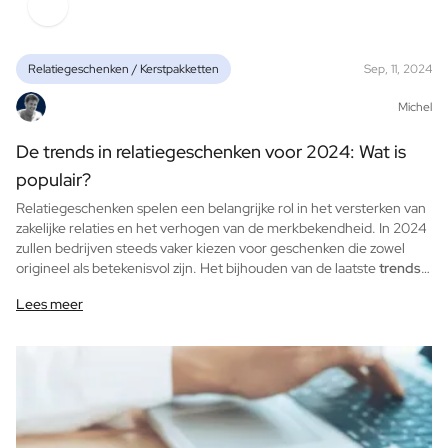
FAQ
Contact
Relatiegeschenken / Kerstpakketten
Sep, 11, 2024
Michel
De trends in relatiegeschenken voor 2024: Wat is
populair?
Relatiegeschenken spelen een belangrijke rol in het versterken van
zakelijke relaties en het verhogen van de merkbekendheid. In 2024
zullen bedrijven steeds vaker kiezen voor geschenken die zowel
origineel als betekenisvol zijn. Het bijhouden van de laatste
trends
in relatiegeschenken
kan je helpen om indruk te maken op klanten
Lees meer
en partners. Hieronder bespreken we de populairste trends in
relatiegeschenken voor het komende jaar om je bedrijf te
inspireren.