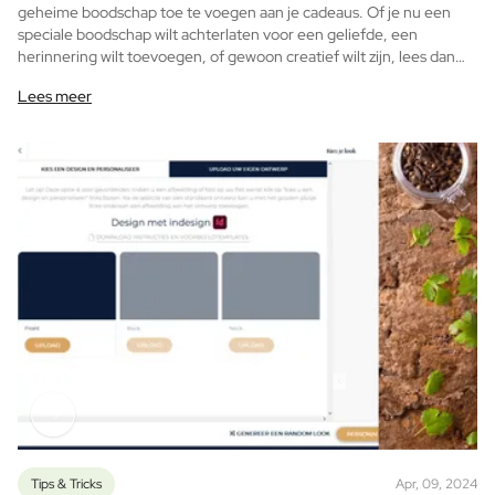
geheime boodschap toe te voegen aan je cadeaus. Of je nu een
Gepersonaliseerd Bloemenvaasje
speciale boodschap wilt achterlaten voor een geliefde, een
Kaders
herinnering wilt toevoegen, of gewoon creatief wilt zijn, lees dan
Geboortekrant Kader
zeker verder hoe je dit kan doen!
Geboortekrant Puzzel
Lees meer
Gepersonaliseerde AI Puzzel
Gepersonaliseerde AI Fotokader
Gepersonaliseerde AI Boekcover
Olie
Gepersonaliseerde Olijfolie
Gepersonaliseerde Balsamico
Kruiden & Saus
Gepersonaliseerde Kruiden
Gepersonaliseerde Pikante Saus
Thee en Honing
Gepersonaliseerde Thee
Gepersonaliseerde Honing
Koekjestrommel Jules Destrooper
Jules Destrooper Margritte Koekjes
Tips & Tricks
Apr, 09, 2024
Pakket met Koekjes & Chocolade