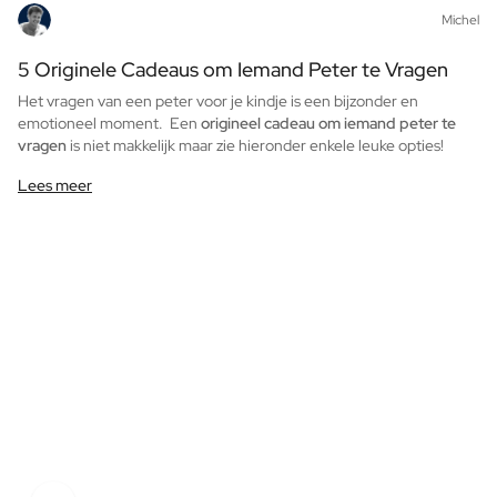
Michel
Proficiat met Jullie Huwelijk Cadeau
Tafelschikking Plaatskaartjes
5 Originele Cadeaus om Iemand Peter te Vragen
Bericht op een cadeau
Het vragen van een peter voor je kindje is een bijzonder en
Kraskaart Cadeau
emotioneel moment. Een
origineel cadeau om iemand peter te
Cadeau voor Haar
vragen
is niet makkelijk maar zie hieronder enkele leuke opties!
Cadeau voor Hem
Cadeau voor Mama
Lees meer
Cadeau voor Papa
Relatiegeschenken
Bekijk alle Relatiegeschenken
Relatiegeschenk in een Pakket
Relatiegeschenken zonder Alcohol
Originele Kerstpakketten
Horeca
Private Label Spirits
Over Ons
Reviews
Blog