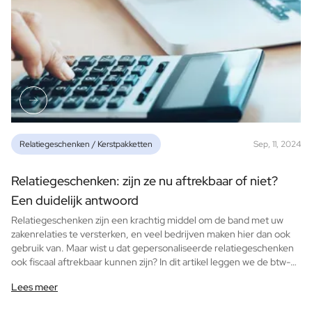
Relatiegeschenken / Kerstpakketten
Sep, 11, 2024
Relatiegeschenken: zijn ze nu aftrekbaar of niet?
Een duidelijk antwoord
Relatiegeschenken zijn een krachtig middel om de band met uw
zakenrelaties te versterken, en veel bedrijven maken hier dan ook
gebruik van. Maar wist u dat gepersonaliseerde relatiegeschenken
ook fiscaal aftrekbaar kunnen zijn? In dit artikel leggen we de btw-
regels en fiscale aftrekbaarheid van relatiegeschenken uit, inclusief
Lees meer
handige tips voor 2024 en specifieke details voor onze
gepersonaliseerde premium producten.