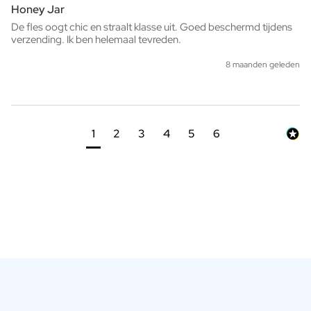
Honey Jar
De fles oogt chic en straalt klasse uit. Goed beschermd tijdens 
verzending. Ik ben helemaal tevreden.
8 maanden geleden
1
2
3
4
5
6