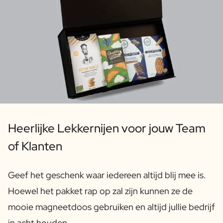
Pakket met Waterfles, Koekjes & Chocolade
Verzorging
Afmetingen: 340 × 90 × 194 mm
Gepersonaliseerde Handzeep
Gepersonaliseerd Badzout
Gepersonaliseerde AI Boekcover
Gepersonaliseerde AI Fotokader
Gepersonaliseerde AI Puzzel
Gin Tonic Pakket Groot
Gin Tonic Pakket Mini
Moscow Mule Pakket
Heerlijke Lekkernijen voor jouw Team
Dark 'n Stormy Pakket
Limoncello Tonic Pakket
of Klanten
2 x Spirit Fles Pakket
Premium Box 2 Mini Flesjes
Geef het geschenk waar iedereen altijd blij mee is.
Spritz & Cava Pakket
Hoewel het pakket rap op zal zijn kunnen ze de
Bierpakket met 3 flessen
Wijnpakket met 2 Flessen
mooie magneetdoos gebruiken en altijd jullie bedrijf
Pakket met 2 Kaarsen
in acht houden.