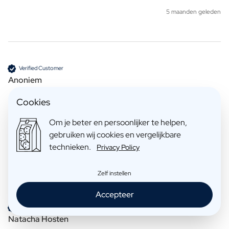
5 maanden geleden
Verified Customer
Anoniem
Cookies
Tea
Om je beter en persoonlijker te helpen,
De reviewer heeft geen opmerkingen achtergelaten.
gebruiken wij cookies en vergelijkbare
technieken.
Privacy Policy
7 maanden geleden
Zelf instellen
Accepteer
Verified Customer
Natacha Hosten