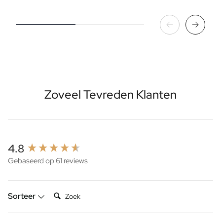
Zoveel Tevreden Klanten
New content loaded
4.8
Gebaseerd op 61 reviews
Zoek:
Sorteer