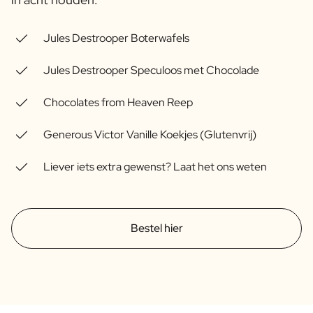
Pakket met Kaars & Geurstokjes
Gepersonaliseerd Verwenpakket
Jules Destrooper Boterwafels
Olijfolie & Balsamico Pakket
Thee & Honing Pakket
Jules Destrooper Speculoos met Chocolade
Kruiden & Saus Pakket
Bekijk alle Cadeaupakketten
Chocolates from Heaven Reep
Mini Producten
Magnum XL Flessen
Generous Victor Vanille Koekjes (Glutenvrij)
Verjaardagscadeaus
Verjaardagscadeau
Liever iets extra gewenst? Laat het ons weten
Fotocadeau
Liefdes Cadeau
Feest Cadeau
Housewarming Cadeau
Bestel hier
Rouwcadeau
Jubileum Cadeau
Afscheidscadeau
Communie Bedankje
Black Friday Cadeau