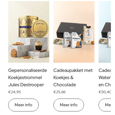
FAQ
Contact
Gepersonaliseerde
Cadeaupakket met
Cadeau
Koekjestrommel
Koekjes &
Waterfl
Jules Destrooper
Chocolade
en Cho
€24,95
€25,66
€50,40
Meer info
Meer info
Meer 