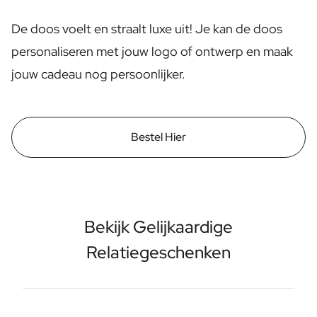
Proficiat met Jullie Huwelijk Cadeau
De doos voelt en straalt luxe uit! Je kan de doos
Tafelschikking Plaatskaartjes
Bericht op een cadeau
personaliseren met jouw logo of ontwerp en maak
Kraskaart Cadeau
jouw cadeau nog persoonlijker.
Cadeau voor Haar
Cadeau voor Hem
Cadeau voor Mama
Cadeau voor Papa
Bestel Hier
Relatiegeschenken
Bekijk alle Relatiegeschenken
Relatiegeschenk in een Pakket
Relatiegeschenken zonder Alcohol
Originele Kerstpakketten
Bekijk Gelijkaardige
Horeca
Relatiegeschenken
Private Label Spirits
Over Ons
Reviews
Blog