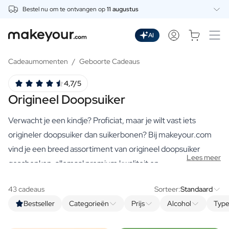
Bestel nu om te ontvangen op
11 augustus
Personaliseer Hier
Dranken
AI
Dranken
Gepersonaliseerde Gin
Cadeaumomenten
/
Geboorte Cadeaus
Gepersonaliseerde Whisky
4,7/5
Gepersonaliseerde Wodka
Origineel Doopsuiker
Gepersonaliseerde Rum
Gepersonaliseerde Limoncello
Verwacht je een kindje? Proficiat, maar je wilt vast iets
Gepersonaliseerde Spritz
Gepersonaliseerde Vermouth
origineler doopsuiker dan suikerbonen? Bij makeyour.com
Gepersonaliseerde Tequila
vind je een breed assortiment van origineel doopsuiker
Lees meer
Bieren
geschenken, allemaal premium kwaliteit en
Gepersonaliseerd Bier
gepersonaliseerd voor deze speciale gelegenheid.
Gepersonaliseerd Bierpakket
43 cadeaus
Sorteer:
Standaard
Wijnen
Bestseller
Categorieën
Prijs
Alcohol
Type
Gepersonaliseerde Rode Wijn
Gepersonaliseerde Witte Wijn