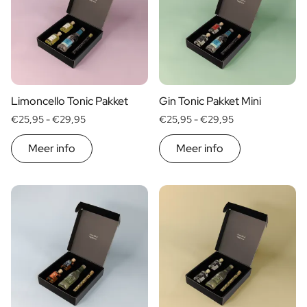
FAQ
Contact
Limoncello Tonic Pakket
Gin Tonic Pakket Mini
€25,95 -
€29,95
€25,95 -
€29,95
Meer info
Meer info