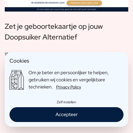
Zet je geboortekaartje op jouw
Doopsuiker Alternatief
Wil je liever het ontwerp van jouw geboortekaartje
Cookies
op één van onze producten plaatsen? Geen
Om je beter en persoonlijker te helpen,
probleem we hebben een blog uitgeschreven hoe je
gebruiken wij cookies en vergelijkbare
dit op verschillende manier kan doen. Lees hier.
technieken.
Privacy Policy
Zelf instellen
Lees de blog
Accepteer