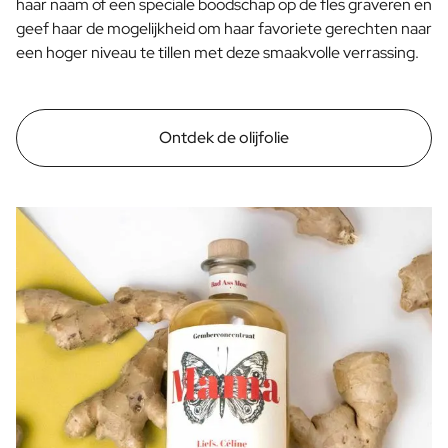
haar naam of een speciale boodschap op de fles graveren en
Proficiat met Jullie Huwelijk Cadeau
geef haar de mogelijkheid om haar favoriete gerechten naar
Tafelschikking Plaatskaartjes
een hoger niveau te tillen met deze smaakvolle verrassing.
Bericht op een cadeau
Kraskaart Cadeau
Cadeau voor Haar
Ontdek de olijfolie
Cadeau voor Hem
Cadeau voor Mama
Cadeau voor Papa
Relatiegeschenken
Bekijk alle Relatiegeschenken
Relatiegeschenk in een Pakket
Relatiegeschenken zonder Alcohol
Originele Kerstpakketten
Horeca
Private Label Spirits
Over Ons
Reviews
Blog