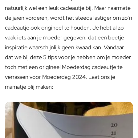
Gepersonaliseerde Rosé Wijn
natuurlijk wel een leuk cadeautje bij. Maar naarmate
Gepersonaliseerde Cava
Gepersonaliseerde Champagne
de jaren vorderen, wordt het steeds lastiger om zo’n
Wijnpakket 2 x Wijn
cadeautje ook origineel te houden. Je hebt al zo
Wijnpakket 3 x Wijn
vaak iets aan je moeder gegeven, dat een beetje
Alcoholvrije Dranken
Gepersonaliseerd Gember Concentraat
inspiratie waarschijnlijk geen kwaad kan. Vandaar
Gepersonaliseerde Alcoholische Alternatief Gin
dat we bij deze 5 tips voor je hebben om je moeder
Gepersonaliseerde Alcoholische Alternatief Rum
toch met een origineel Moederdag cadeautje te
Lifestyle
Drinksware
verrassen voor Moederdag 2024. Laat ons je
Gepersonaliseerde Waterfles - Drinkfles
mamatje blij maken:
Gepersonaliseerde Heupfles
Gepersonaliseerde Sleutelhanger
Gepersonaliseerde Bag Charm
Kaarsen
Gepersonaliseerde Kaars
Gepersonaliseerde Geurstokjes
Bloemen