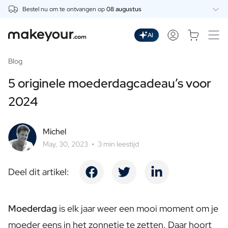
Bestel nu om te ontvangen op
08 augustus
Personaliseer Hier
Dranken
AI
Dranken
Gepersonaliseerde Gin
Blog
Gepersonaliseerde Whisky
5 originele moederdagcadeau’s voor
Gepersonaliseerde Wodka
Gepersonaliseerde Rum
2024
Gepersonaliseerde Limoncello
Gepersonaliseerde Spritz
Michel
Gepersonaliseerde Vermouth
May, 30, 2023
3 min leestijd
Gepersonaliseerde Tequila
Bieren
Gepersonaliseerd Bier
Deel dit artikel:
Gepersonaliseerd Bierpakket
Wijnen
Gepersonaliseerde Rode Wijn
Moederdag
is elk jaar weer een mooi moment om je
Gepersonaliseerde Witte Wijn
moeder eens in het zonnetje te zetten. Daar hoort