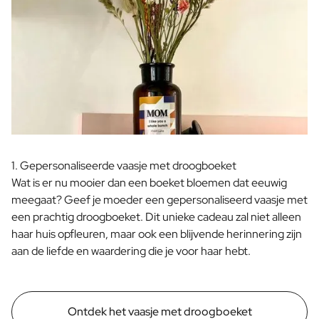
Pakket met Kaars & Geurstokjes
Gepersonaliseerd Verwenpakket
Olijfolie & Balsamico Pakket
Thee & Honing Pakket
Kruiden & Saus Pakket
Bekijk alle Cadeaupakketten
Mini Producten
Magnum XL Flessen
Verjaardagscadeaus
Verjaardagscadeau
1. Gepersonaliseerde vaasje met droogboeket
Fotocadeau
Wat is er nu mooier dan een boeket bloemen dat eeuwig
Liefdes Cadeau
meegaat? Geef je moeder een gepersonaliseerd vaasje met
Feest Cadeau
een prachtig droogboeket. Dit unieke cadeau zal niet alleen
Housewarming Cadeau
haar huis opfleuren, maar ook een blijvende herinnering zijn
Rouwcadeau
aan de liefde en waardering die je voor haar hebt.
Jubileum Cadeau
Afscheidscadeau
Communie Bedankje
Ontdek het vaasje met droogboeket
Black Friday Cadeau