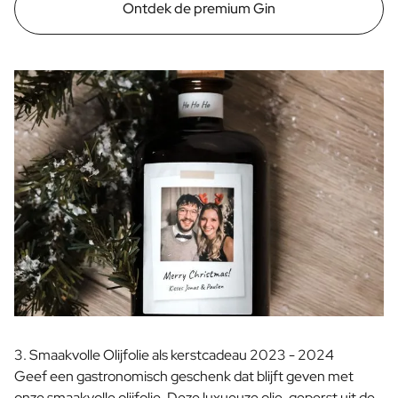
FAQ
Ontdek de premium Gin
Contact
3. Smaakvolle Olijfolie als kerstcadeau 2023 - 2024
Geef een gastronomisch geschenk dat blijft geven met
onze smaakvolle olijfolie. Deze luxueuze olie, geperst uit de