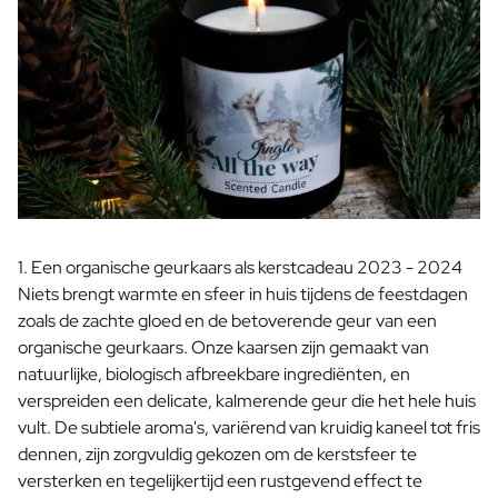
Pakket met Kaars & Geurstokjes
Gepersonaliseerd Verwenpakket
Olijfolie & Balsamico Pakket
Thee & Honing Pakket
Kruiden & Saus Pakket
Bekijk alle Cadeaupakketten
Mini Producten
Magnum XL Flessen
Verjaardagscadeaus
Verjaardagscadeau
1. Een organische geurkaars als kerstcadeau 2023 - 2024
Fotocadeau
Niets brengt warmte en sfeer in huis tijdens de feestdagen
Liefdes Cadeau
zoals de zachte gloed en de betoverende geur van een
Feest Cadeau
organische geurkaars. Onze kaarsen zijn gemaakt van
Housewarming Cadeau
natuurlijke, biologisch afbreekbare ingrediënten, en
Rouwcadeau
verspreiden een delicate, kalmerende geur die het hele huis
Jubileum Cadeau
vult. De subtiele aroma's, variërend van kruidig kaneel tot fris
Afscheidscadeau
dennen, zijn zorgvuldig gekozen om de kerstsfeer te
Communie Bedankje
versterken en tegelijkertijd een rustgevend effect te
Black Friday Cadeau