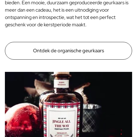
bieden. Een mooie, duurzaam geproduceerde geurkaars is
Bedankt Juf Cadeau
meer dan een cadeau, het is een uitnodiging voor
Moederdag Cadeau
ontspanning en introspectie, wat het tot een perfect
Kerst cadeau
geschenk voor de kerstperiode maakt.
Nieuwjaars Cadeau
Valentijnscadeau
Secretaressedag Cadeau
Vaderdag Cadeau
Ontdek de organische geurkaars
Geboorte
Wil je mijn Meter Zijn Cadeau
Wil je mijn Peter Zijn Cadeau
Gender Reveal Cadeau
Kraamcadeau
Originele Doopsuiker
Wil je mijn Getuige Zijn Cadeau
Huwelijksaanzoek Cadeau
Uitnodiging Huwelijk
Vrijgezellenfeest Inzamelactie
Huwelijksbedankje
Huwelijksverjaardag Cadeau