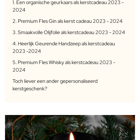
1. Een organische geurkaars als kerstcadeau 2023 -
Pakket met Waterfles, Koekjes & Chocolade
2024
Verzorging
2. Premium Fles Gin als kerst cadeau 2023 - 2024
Gepersonaliseerde Handzeep
Gepersonaliseerd Badzout
3. Smaakvolle Olijfolie als kerstcadeau 2023 - 2024
Gepersonaliseerde AI Boekcover
4. Heerlijk Geurende Handzeep als kerstcadeau
Gepersonaliseerde AI Fotokader
2023 -2024
Gepersonaliseerde AI Puzzel
Gin Tonic Pakket Groot
5. Premium Fles Whisky als kerstcadeau 2023 -
Gin Tonic Pakket Mini
2024
Moscow Mule Pakket
Toch liever een ander gepersonaliseerd
Dark 'n Stormy Pakket
kerstgeschenk?
Limoncello Tonic Pakket
2 x Spirit Fles Pakket
Premium Box 2 Mini Flesjes
Spritz & Cava Pakket
Bierpakket met 3 flessen
Wijnpakket met 2 Flessen
Pakket met 2 Kaarsen