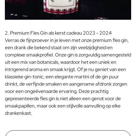
Proficiat met Jullie Huwelijk Cadeau
Tafelschikking Plaatskaartjes
Bericht op een cadeau
Kraskaart Cadeau
2. Premium Fles Gin als kerst cadeau 2023 - 2024
Cadeau voor Haar
Verras de fijnproever in je leven met onze premium fles gin,
Cadeau voor Hem
een drank die bekend staat om zijn veelzijdigheid en
Cadeau voor Mama
complexe smaakprofiel. Onze gin is zorgvuldig samengesteld
Cadeau voor Papa
uit een mix van botanicals, waardoor het een uniek en
Relatiegeschenken
intrigerend aroma en smaak krijgt. Of je nu geniet van een
Bekijk alle Relatiegeschenken
klassieke gin-tonic, een elegante martini of de gin puur
Relatiegeschenk in een Pakket
drinkt, de verfijnde smaken en aangename afdronk zorgen
Relatiegeschenken zonder Alcohol
voor een ongeëvenaarde ervaring. Deze prachtig
Originele Kerstpakketten
gepresenteerde fles gin is niet alleen een genot voor de
Horeca
smaakpapillen, maar ook een stijlvolle aanvulling op elke
Private Label Spirits
drankenkast.
Over Ons
Reviews
Blog