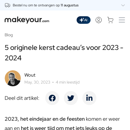
Bestel nu om te ontvangen op
11 augustus
Personaliseer Hier
Dranken
AI
Dranken
Gepersonaliseerde Gin
Blog
Gepersonaliseerde Whisky
5 originele kerst cadeau’s voor 2023 -
Gepersonaliseerde Wodka
Gepersonaliseerde Rum
2024
Gepersonaliseerde Limoncello
Gepersonaliseerde Spritz
Wout
Gepersonaliseerde Vermouth
May, 30, 2023
4 min leestijd
Gepersonaliseerde Tequila
Bieren
Gepersonaliseerd Bier
Deel dit artikel:
Gepersonaliseerd Bierpakket
Wijnen
Gepersonaliseerde Rode Wijn
2023, het eindejaar en de feesten
komen er weer
Gepersonaliseerde Witte Wijn
aan en
het is weer tijd om met iets leuks op de