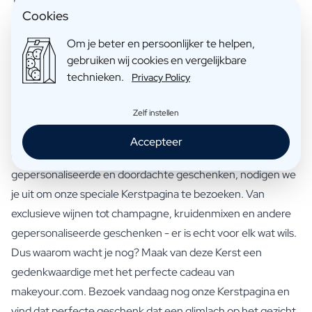
Cookies
We hopen dat deze suggesties je inspiratie hebben gegeven
voor de perfecte kerstcadeaus. Elk van deze premium items
Om je beter en persoonlijker te helpen,
is zorgvuldig geselecteerd om een gevoel van luxe en
gebruiken wij cookies en vergelijkbare
verwennerij te brengen, en we zijn ervan overtuigd dat ze je
technieken.
Privacy Policy
dierbaren zullen verrukken.
Zelf instellen
Maar vergeet niet, dit is slechts een kleine greep uit de
schitterende geschenken die we te bieden hebben. Voor
Accepteer
een nog uitgebreidere selectie van unieke,
gepersonaliseerde en doordachte geschenken, nodigen we
je uit om onze speciale Kerstpagina te bezoeken. Van
exclusieve wijnen tot champagne, kruidenmixen en andere
gepersonaliseerde geschenken - er is echt voor elk wat wils.
Dus waarom wacht je nog? Maak van deze Kerst een
gedenkwaardige met het perfecte cadeau van
makeyour.com. Bezoek vandaag nog onze
Kerstpagina
en
vind dat perfecte geschenk dat een glimlach op het gezicht