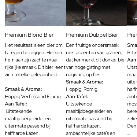
Premium Blond Bier
Premium Dubbel Bier
Pre
Het resultaat is een bier om
Een fruitige ondersmaak
Sma
U tegen te zeggen. Herken
met accenten van granen,
Bitt
hem aan zijn zachte maar
dat kenmerkt dit donker bier
Aan 
rijkelijke smaak. Dit bier leent
van hoge gisting met
Uits
zich tot elke gelegenheid.
nagisting op fles.
maal
Smaak & Aroma:
uite
Smaak & Aroma:
Hoppig, Romig
half
Hoppig Verfrissend Fruitig
Aan Tafel:
amba
Aan Tafel:
Uitstekende
moss
Uitstekende
maaltijdbegeleider en
bere
maaltijdbegeleider en
uitermate passend bij
zeke
uitermate passend bij
halfharde kazen,
Denk
halfharde kazen,
ambachtelijke paté’s en
…