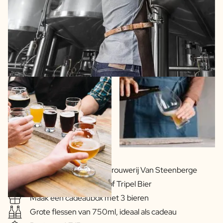
FAQ
Contact
In samenwerking met Brouwerij Van Steenberge
Heerlijk Blond, Dubbel of Tripel Bier
Maak een cadeaubox met 3 bieren
Grote flessen van 750ml, ideaal als cadeau