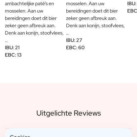
ambachtelijke paté’s en
mosselen. Aan uw
IBU:
mosselen. Aan uw
bereidingen doet dit bier
EBC
bereidingen doet dit bier
zeker geen afbreuk aan.
zeker geen afbreuk aan.
Denk aan konijn, stoofvlees,
Denk aan konijn, stoofvlees,
…
…
IBU: 27
IBU: 21
EBC: 60
EBC: 13
Uitgelichte Reviews