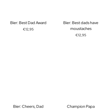
Pakket met Kaars & Geurstokjes
Gepersonaliseerd Verwenpakket
Olijfolie & Balsamico Pakket
Thee & Honing Pakket
Bier: Best Dad Award
Bier: Best dads have
Kruiden & Saus Pakket
moustaches
€12,95
Bekijk alle Cadeaupakketten
€12,95
Mini Producten
Magnum XL Flessen
Verjaardagscadeaus
Verjaardagscadeau
Fotocadeau
Liefdes Cadeau
Feest Cadeau
Housewarming Cadeau
Rouwcadeau
Jubileum Cadeau
Afscheidscadeau
Communie Bedankje
Bier: Cheers, Dad
Champion Papa
Black Friday Cadeau