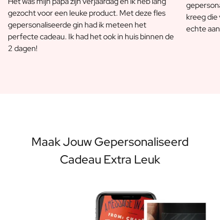
Het was mijn papa zijn verjaardag en ik heb lang
gepersona
gezocht voor een leuke product. Met deze fles
kreeg die
gepersonaliseerde gin had ik meteen het
echte aan
perfecte cadeau. Ik had het ook in huis binnen de
2 dagen!
Maak Jouw Gepersonaliseerd
Cadeau Extra Leuk