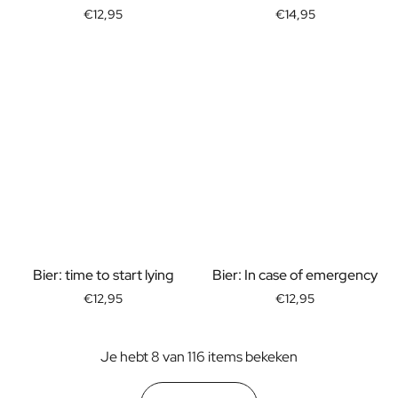
Bedankt Juf Cadeau
€12,95
€14,95
Moederdag Cadeau
Kerst cadeau
Nieuwjaars Cadeau
Valentijnscadeau
Secretaressedag Cadeau
Vaderdag Cadeau
Geboorte
Wil je mijn Meter Zijn Cadeau
Wil je mijn Peter Zijn Cadeau
Gender Reveal Cadeau
Kraamcadeau
Originele Doopsuiker
Bier: time to start lying
Bier: In case of emergency
Wil je mijn Getuige Zijn Cadeau
€12,95
€12,95
Huwelijksaanzoek Cadeau
Uitnodiging Huwelijk
Vrijgezellenfeest Inzamelactie
Je hebt 8 van 116 items bekeken
Huwelijksbedankje
Huwelijksverjaardag Cadeau