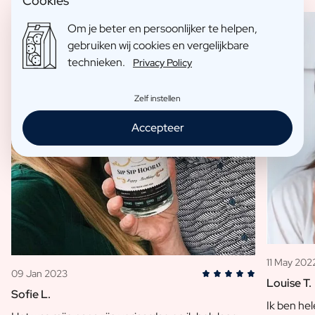
Cookies
Om je beter en persoonlijker te helpen,
gebruiken wij cookies en vergelijkbare
technieken.
Privacy Policy
Zelf instellen
Accepteer
11 May 202
09 Jan 2023
Louise T.
Sofie L.
Ik ben he