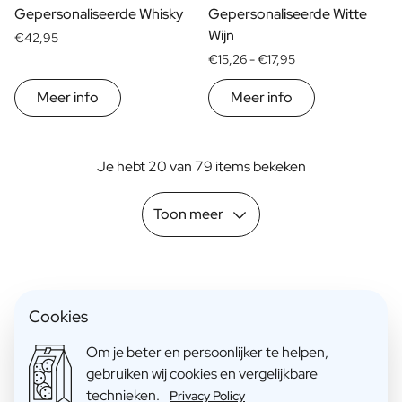
Gepersonaliseerde Whisky
Gepersonaliseerde Witte
Wijn
€42,95
€15,26 -
€17,95
Meer info
Meer info
Je hebt 20 van 79 items bekeken
Toon meer
Cookies
Wat is een Gender Reveal?
Een gender reveal is een feest of evenement waarbij de
Om je beter en persoonlijker te helpen,
aanstaande ouders het geslacht van hun ongeboren baby
gebruiken wij cookies en vergelijkbare
technieken.
onthullen aan vrienden en familie. Deze onthulling kan op
Privacy Policy