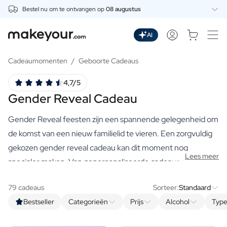
Bestel nu om te ontvangen op
08 augustus
Personaliseer Hier
Dranken
AI
Dranken
Gepersonaliseerde Gin
Cadeaumomenten
/
Geboorte Cadeaus
Gepersonaliseerde Whisky
4,7/5
Gepersonaliseerde Wodka
Gender Reveal Cadeau
Gepersonaliseerde Rum
Gepersonaliseerde Limoncello
Gender Reveal feesten zijn een spannende gelegenheid om
Gepersonaliseerde Spritz
Gepersonaliseerde Vermouth
de komst van een nieuw familielid te vieren. Een zorgvuldig
Gepersonaliseerde Tequila
gekozen gender reveal cadeau kan dit moment nog
Lees meer
Bieren
specialer maken. Van gepersonaliseerde cadeaus die de
Gepersonaliseerd Bier
aanstaande ouders zullen koesteren, tot feestelijke items die
Gepersonaliseerd Bierpakket
79 cadeaus
Sorteer:
Standaard
de onthulling nog spannender maken, onze selectie van
Wijnen
Bestseller
Categorieën
Prijs
Alcohol
Type
premium geschenken heeft voor elk wat wils.
Gepersonaliseerde Rode Wijn
Gepersonaliseerde Witte Wijn