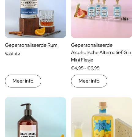
FAQ
Contact
Gepersonaliseerde Rum
Gepersonaliseerde
Alcoholische Alternatief Gin
€39,95
Mini Flesje
€4,95 -
€6,95
Meer info
Meer info