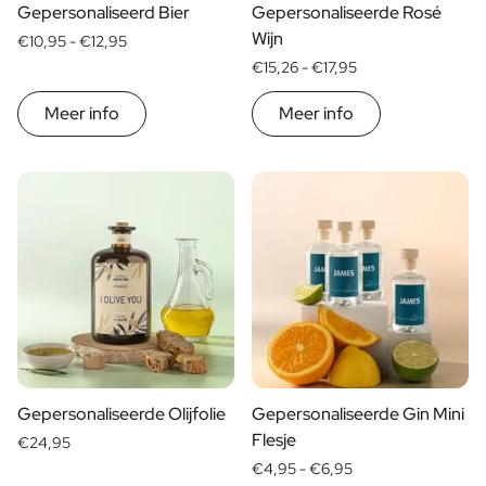
Pakket met Kaars & Geurstokjes
Gepersonaliseerd Bier
Gepersonaliseerde Rosé
Gepersonaliseerd Verwenpakket
Wijn
€10,95 -
€12,95
Olijfolie & Balsamico Pakket
€15,26 -
€17,95
Thee & Honing Pakket
Kruiden & Saus Pakket
Meer info
Meer info
Bekijk alle Cadeaupakketten
Mini Producten
Magnum XL Flessen
Verjaardagscadeaus
Verjaardagscadeau
Fotocadeau
Liefdes Cadeau
Feest Cadeau
Housewarming Cadeau
Rouwcadeau
Jubileum Cadeau
Gepersonaliseerde Olijfolie
Gepersonaliseerde Gin Mini
Afscheidscadeau
Flesje
€24,95
Communie Bedankje
€4,95 -
€6,95
Black Friday Cadeau