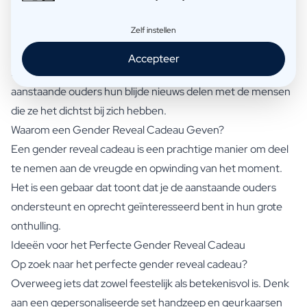
verschillende manieren gebeuren, van het doorprikken van
Zelf instellen
een ballon gevuld met blauwe of roze confetti, tot het
snijden van een taart met een blauwe of roze binnenkant.
Accepteer
Het is een moment van vreugde en opwinding, waarbij de
aanstaande ouders hun blijde nieuws delen met de mensen
die ze het dichtst bij zich hebben.
Waarom een Gender Reveal Cadeau Geven?
Een gender reveal cadeau is een prachtige manier om deel
te nemen aan de vreugde en opwinding van het moment.
Het is een gebaar dat toont dat je de aanstaande ouders
ondersteunt en oprecht geïnteresseerd bent in hun grote
onthulling.
Ideeën voor het Perfecte Gender Reveal Cadeau
Op zoek naar het perfecte gender reveal cadeau?
Overweeg iets dat zowel feestelijk als betekenisvol is. Denk
aan een gepersonaliseerde set handzeep en geurkaarsen