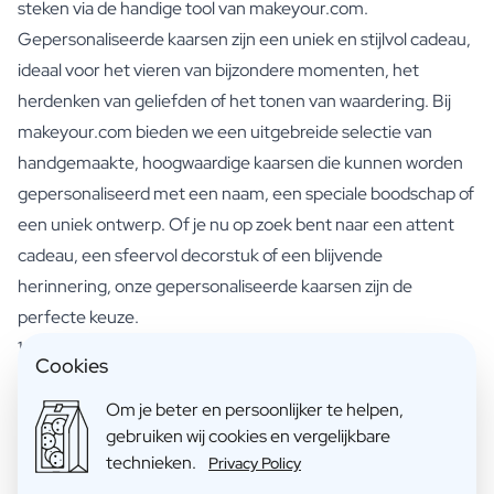
steken via de handige tool van makeyour.com.
Gepersonaliseerde kaarsen zijn een uniek en stijlvol cadeau,
ideaal voor het vieren van bijzondere momenten, het
herdenken van geliefden of het tonen van waardering. Bij
makeyour.com bieden we een uitgebreide selectie van
handgemaakte, hoogwaardige kaarsen die kunnen worden
gepersonaliseerd met een naam, een speciale boodschap of
een uniek ontwerp. Of je nu op zoek bent naar een attent
cadeau, een sfeervol decorstuk of een blijvende
herinnering, onze gepersonaliseerde kaarsen zijn de
perfecte keuze.
100% organische gepersonaliseerde kaars
Cookies
Naast een gezellige sfeerbrenger, is een gepersonaliseerde
Om je beter en persoonlijker te helpen,
kaars die je bij ons bestelt vervaardigd uit
biologische was
.
gebruiken wij cookies en vergelijkbare
Er zit geen kunstmatige parfum is, alle ingrediënten komen
technieken.
Privacy Policy
uit de natuur. Daardoor brandt de was bijna
dubbel zo lang
,