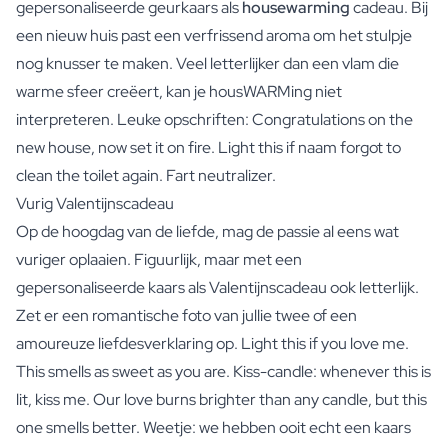
gepersonaliseerde geurkaars als
housewarming
cadeau. Bij
een nieuw huis past een verfrissend aroma om het stulpje
nog knusser te maken. Veel letterlijker dan een vlam die
warme sfeer creëert, kan je housWARMing niet
interpreteren. Leuke opschriften: Congratulations on the
new house, now set it on fire. Light this if naam forgot to
clean the toilet again. Fart neutralizer.
Vurig Valentijnscadeau
Op de hoogdag van de liefde, mag de passie al eens wat
vuriger oplaaien. Figuurlijk, maar met een
gepersonaliseerde kaars als Valentijnscadeau ook letterlijk.
Zet er een romantische foto van jullie twee of een
amoureuze liefdesverklaring op. Light this if you love me.
This smells as sweet as you are. Kiss-candle: whenever this is
lit, kiss me. Our love burns brighter than any candle, but this
one smells better. Weetje: we hebben ooit echt een kaars