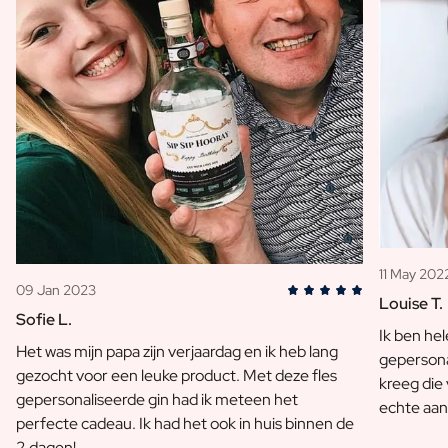
Pakket met Waterfles, Koekjes & Chocolade
Verzorging
Gepersonaliseerde Handzeep
Gepersonaliseerd Badzout
Gepersonaliseerde AI Boekcover
Gepersonaliseerde AI Fotokader
Gepersonaliseerde AI Puzzel
Gin Tonic Pakket Groot
Gin Tonic Pakket Mini
Moscow Mule Pakket
Dark 'n Stormy Pakket
11 May 202
Limoncello Tonic Pakket
09 Jan 2023
Louise T.
2 x Spirit Fles Pakket
Sofie L.
Premium Box 2 Mini Flesjes
Ik ben he
Het was mijn papa zijn verjaardag en ik heb lang
Spritz & Cava Pakket
gepersona
gezocht voor een leuke product. Met deze fles
Bierpakket met 3 flessen
kreeg die
gepersonaliseerde gin had ik meteen het
Wijnpakket met 2 Flessen
echte aan
perfecte cadeau. Ik had het ook in huis binnen de
Pakket met 2 Kaarsen
2 dagen!