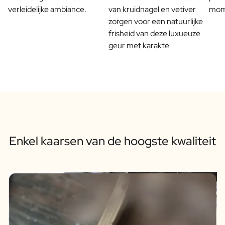
FAQ
verleidelijke ambiance.
van kruidnagel en vetiver
mom
Contact
zorgen voor een natuurlijke
frisheid van deze luxueuze
geur met karakte
Enkel kaarsen van de hoogste kwaliteit