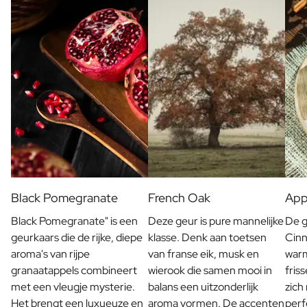
Proficiat met Jullie Huwelijk Cadeau
Tafelschikking Plaatskaartjes
Bericht op een cadeau
Kraskaart Cadeau
Cadeau voor Haar
Cadeau voor Hem
Cadeau voor Mama
Cadeau voor Papa
Relatiegeschenken
Bekijk alle Relatiegeschenken
Relatiegeschenk in een Pakket
Relatiegeschenken zonder Alcohol
Black Pomegranate
French Oak
App
Originele Kerstpakketten
Black Pomegranate" is een
Deze geur is pure mannelijke
De g
Horeca
geurkaars die de rijke, diepe
klasse. Denk aan toetsen
Cinn
Private Label Spirits
aroma's van rijpe
van franse eik, musk en
warm
Over Ons
granaatappels combineert
wierook die samen mooi in
fris
Reviews
met een vleugje mysterie.
balans een uitzonderlijk
zich
Blog
Het brengt een luxueuze en
aroma vormen. De accenten
perf