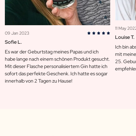
11 May 202
09 Jan 2023
Louise T.
Sofie L.
Ich bin ab
Es war der Geburtstag meines Papas und ich
mit meine
habe lange nach einem schönen Produkt gesucht.
25. Gebu
Mit dieser Flasche personalisiertem Gin hatte ich
empfehle
sofort das perfekte Geschenk. Ich hatte es sogar
innerhalb von 2 Tagen zu Hause!