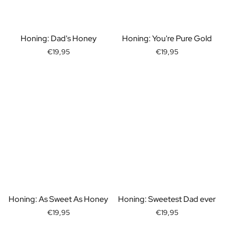
Personalisiertes Verwöhnpaket
Alle Geschenksets ansehen
Mini-Produkte
Honing: Dad's Honey
Honing: You're Pure Gold
Magnum XL Flaschen
Geburtstagsgeschenke
€19,95
€19,95
Geburtstagsgeschenk
Fotogeschenk
Liebesgeschenk
Partygeschenk
Einweihungsgeschenk
Trauergeschenk
Jubiläumsgeschenk
Abschiedsgeschenk
Danke Geschenk zur Kommunion
Black Friday Geschenk
Vatertagsgeschenk
Neujahrsgeschenk
Honing: As Sweet As Honey
Honing: Sweetest Dad ever
Geschenk zum Sekretärstag
€19,95
€19,95
Weihnachtsgeschenk