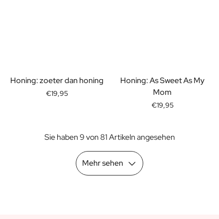
Geschenk für Ihn
Geschenk für Mama
Geschenk für Papa
Werbegeschenke
Gaststättengewerbe
Private-Label-Spirituosen
Honing: zoeter dan honing
Honing: As Sweet As My
Uber Uns
Mom
Bewertungen
€19,95
Blog
€19,95
FAQ
Kontakt
Sie haben 9 von 81 Artikeln angesehen
Mehr sehen