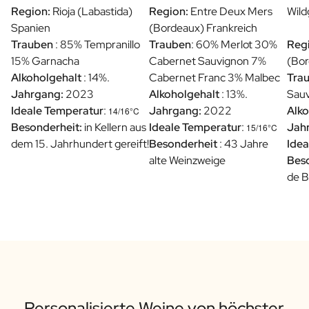
Region:
Rioja (Labastida)
Region:
Entre Deux Mers
Wild
Spanien
(Bordeaux) Frankreich
Trauben
: 85% Tempranillo
Trauben
: 60% Merlot 30%
Reg
15% Garnacha
Cabernet Sauvignon 7%
(Bor
Alkoholgehalt
: 14%.
Cabernet Franc 3% Malbec
Tra
Jahrgang:
2023
Alkoholgehalt
: 13%.
Sauv
Ideale Temperatur
:
Jahrgang:
2022
Alko
14/16°C
Besonderheit:
in Kellern aus
Ideale Temperatur
:
Jah
15/16°C
dem 15. Jahrhundert gereift!
Besonderheit
: 43 Jahre
Idea
alte Weinzweige
Bes
de 
Personalisierte Weine von höchster