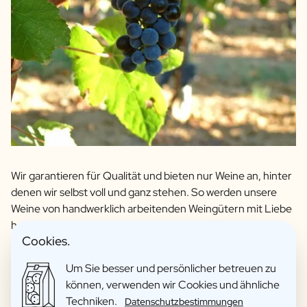
Wir garantieren für Qualität und bieten nur Weine an, hinter
denen wir selbst voll und ganz stehen. So werden unsere
Weine von handwerklich arbeitenden Weingütern mit Liebe
hergestellt. Bei uns wählen Sie nicht nur Rot- oder
Cookies.
Weißwein, sondern auch Ihre Lieblingstraube und -region.
Wir haben persönlichen Kontakt zu allen Winzern, und es
Um Sie besser und persönlicher betreuen zu
sind Weine, die wir selbst mit Stolz an Freunde verschenken.
können, verwenden wir Cookies und ähnliche
So können Sie sicher sein, dass Ihre personalisierte Flasche
Techniken.
Datenschutzbestimmungen