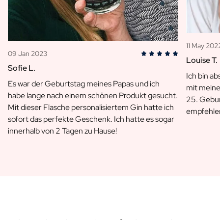
11 May 202
09 Jan 2023
Louise T.
Sofie L.
Ich bin ab
Es war der Geburtstag meines Papas und ich
mit meine
habe lange nach einem schönen Produkt gesucht.
25. Gebu
Mit dieser Flasche personalisiertem Gin hatte ich
empfehle
sofort das perfekte Geschenk. Ich hatte es sogar
innerhalb von 2 Tagen zu Hause!