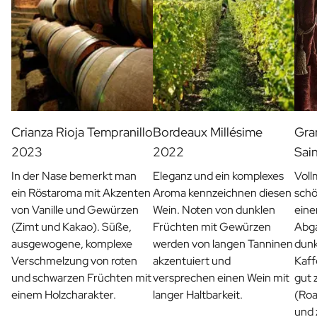
Crianza Rioja Tempranillo
Bordeaux Millésime
Gra
2023
2022
Sai
In der Nase bemerkt man
Eleganz und ein komplexes
Voll
ein Röstaroma mit Akzenten
Aroma kennzeichnen diesen
schö
von Vanille und Gewürzen
Wein. Noten von dunklen
ein
(Zimt und Kakao). Süße,
Früchten mit Gewürzen
Abg
ausgewogene, komplexe
werden von langen Tanninen
dunk
Verschmelzung von roten
akzentuiert und
Kaff
und schwarzen Früchten mit
versprechen einen Wein mit
gut 
einem Holzcharakter.
langer Haltbarkeit.
(Roa
und 