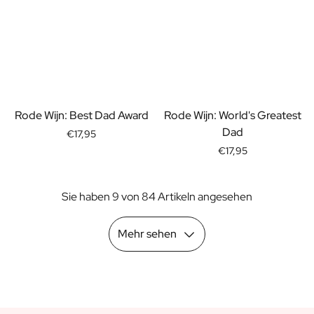
Geschenk für Ihn
Geschenk für Mama
Geschenk für Papa
Werbegeschenke
Gaststättengewerbe
Private-Label-Spirituosen
Rode Wijn: Best Dad Award
Rode Wijn: World's Greatest
Uber Uns
Dad
Bewertungen
€17,95
Blog
€17,95
FAQ
Kontakt
Sie haben 9 von 84 Artikeln angesehen
Mehr sehen