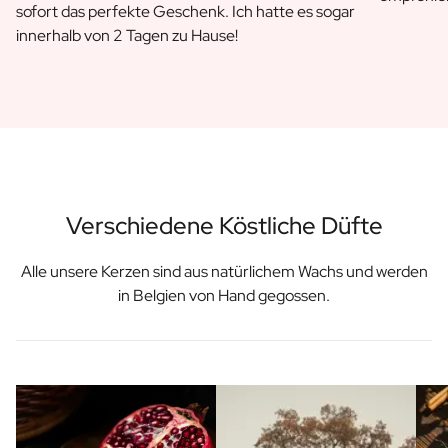
Personalisiertes Verwöhnpaket
sofort das perfekte Geschenk. Ich hatte es sogar
Alle Geschenksets ansehen
innerhalb von 2 Tagen zu Hause!
Mini-Produkte
Magnum XL Flaschen
Geburtstagsgeschenke
Geburtstagsgeschenk
Fotogeschenk
Liebesgeschenk
Partygeschenk
Verschiedene Köstliche Düfte
Einweihungsgeschenk
Trauergeschenk
Jubiläumsgeschenk
Alle unsere Kerzen sind aus natürlichem Wachs und werden
Abschiedsgeschenk
in Belgien von Hand gegossen.
Danke Geschenk zur Kommunion
Black Friday Geschenk
Vatertagsgeschenk
Neujahrsgeschenk
Geschenk zum Sekretärstag
Weihnachtsgeschenk