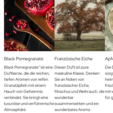
Valentinstagsgeschenk
Muttertagsgeschenk
Geburt
Willst du meine Patin sein? Geschenk
Willst du mein Pate sein? Geschenk
Gender Reveal Geschenke
Mutterschaftsgeschenk
Originaler Taufzucker
Willst du mein Trauzeuge sein? Geschenk
Heiratsantrags Geschenk
Black Pomegranate
Französische Eiche
Apf
Hochzeitseinladung
Black Pomegranate" ist eine
Dieser Duft ist pure
Die 
Spendenaktion für Junggesellenabschiede
Duftkerze, die die reichen,
maskuline Klasse. Denken
sorg
Hochzeits Danke Geschenke
tiefen Aromen von reifen
Sie an Noten von
heim
Hochzeitstag Geschenk
Granatäpfeln mit einem
französischer Eiche,
fris
Herzlichen Glückwunsch zu Ihrem Hochzeitsgeschenk
Hauch von Geheimnis
Moschus und Weihrauch, die
mit 
Tischanordnung
verbindet. Sie bringt eine
wunderbar
für 
Bericht über ein Geschenk
luxuriöse und verführerische
zusammenwirken und ein
Rubbellos-Geschenk
Atmosphäre.
wunderbares Aroma
Geschenk für Sie