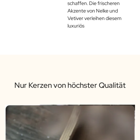
schaffen. Die frischeren
Geschenk für Ihn
Akzente von Nelke und
Geschenk für Mama
Vetiver verleihen diesem
Geschenk für Papa
luxuriös
Werbegeschenke
Gaststättengewerbe
Private-Label-Spirituosen
Uber Uns
Bewertungen
Blog
FAQ
Kontakt
Nur Kerzen von höchster Qualität