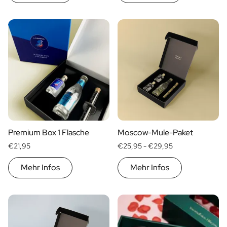
Personalisiertes Verwöhnpaket
Alle Geschenksets ansehen
Mini-Produkte
Magnum XL Flaschen
Geburtstagsgeschenke
Geburtstagsgeschenk
Fotogeschenk
Liebesgeschenk
Partygeschenk
Einweihungsgeschenk
Trauergeschenk
Premium Box 1 Flasche
Moscow-Mule-Paket
Jubiläumsgeschenk
€21,95
€25,95 -
€29,95
Abschiedsgeschenk
Danke Geschenk zur Kommunion
Mehr Infos
Mehr Infos
Black Friday Geschenk
Vatertagsgeschenk
Neujahrsgeschenk
Geschenk zum Sekretärstag
Weihnachtsgeschenk