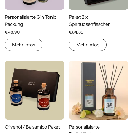
Geschenk für Ihn
Geschenk für Mama
Personalisierte Gin Tonic
Paket 2 x
Geschenk für Papa
Packung
Spirituosenflaschen
Werbegeschenke
€48,90
€84,85
Gaststättengewerbe
Private-Label-Spirituosen
Mehr Infos
Mehr Infos
Uber Uns
Bewertungen
Blog
FAQ
Kontakt
Olivenöl / Balsamico Paket
Personalisierte