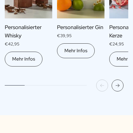
Personalisierter
Personalisierter Gin
Personalis
Whisky
Kerze
€39,95
€42,95
€24,95
Mehr Infos
Mehr Infos
Mehr In