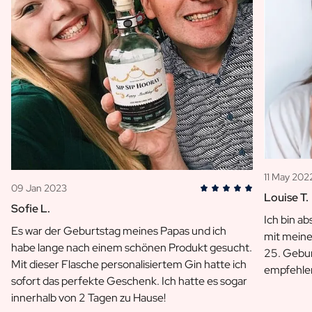
11 May 202
09 Jan 2023
Louise T.
Sofie L.
Ich bin ab
Es war der Geburtstag meines Papas und ich
mit meine
habe lange nach einem schönen Produkt gesucht.
25. Gebu
Mit dieser Flasche personalisiertem Gin hatte ich
empfehle
sofort das perfekte Geschenk. Ich hatte es sogar
innerhalb von 2 Tagen zu Hause!