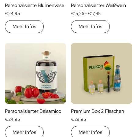
Personalisierte Blumenvase
Personalisierter Weißwein
Personalisiertes KI-Buchcover
€24,95
€15,26 -
€17,95
Personalisiertes KI-Fotopuzzle
Personalisierter Fotorahmen
Mehr Infos
Mehr Infos
Gin Tonic-Paket Mini
Gin Tonic Paket groß
Moscow-Mule-Paket
Dark 'n Stormy Paket
Limoncello Tonic Paket
Spritz & Cava Paket
Premium Box 2 Flaschen
Paket 2 x Spirituosenflaschen
Bierpaket mit 3 Flaschen
Weinpaket mit 2 Flaschen
Olivenöl / Balsamico Paket
Geschenkbox Gewürze & Sauce
Personalisierter Balsamico
Premium Box 2 Flaschen
Geschenkpackung Tee / Honig
€24,95
€29,95
Geschenkpackung Kerzen/Duftstäbchen
Geschenkbox 2 Kerzen
Mehr Infos
Mehr Infos