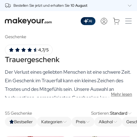
Bestellen Sie jetzt und erhalten Sie
10 August
Beginnen Sie hier mit der Personalisierung
Getränke
AI
Dranken
Personalisierter Gin
Geschenke
Personalisierter Whisky
4,7/5
Personalisierter Wodka
Trauergeschenk
Personalisierter Rum
Personalisiertes Limoncello
Der Verlust eines geliebten Menschen ist eine schwere Zeit.
Personalisierter Wermut
Personalisierter Spritz
Ein Geschenk im Trauerfall kann ein kleines Zeichen des
Personalisierter Tequila
Trostes und des Mitgefühls sein. Unsere Auswahl an
Mehr lesen
Biere
hochwertigen, personalisierten Geschenken kann Ihnen in
Personalisiertes Bier
dieser schweren Zeit Wärme und Licht spenden. Ob es sich
Personalisiertes Bierpaket
55 Geschenke
Sortieren:
Standard
um eine beruhigende Duftkerze, einen schönen
Weine
Bestseller
Kategorien
Preis
Alkohol
Gesc
Blumenstrauß mit Vase oder eine Flasche mit dem
Personalisierter Rotwein
Personalisierter Weißwein
Lieblingsgetränk des Verstorbenen handelt, jeder Artikel