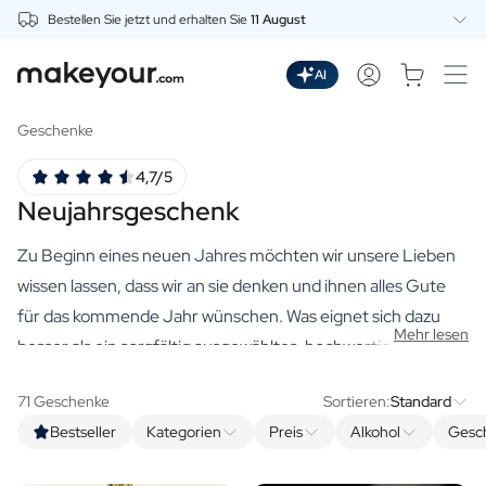
Bestellen Sie jetzt und erhalten Sie
11 August
Beginnen Sie hier mit der Personalisierung
Getränke
AI
Dranken
Personalisierter Gin
Geschenke
Personalisierter Whisky
4,7/5
Personalisierter Wodka
Neujahrsgeschenk
Personalisierter Rum
Personalisiertes Limoncello
Zu Beginn eines neuen Jahres möchten wir unsere Lieben
Personalisierter Wermut
Personalisierter Spritz
wissen lassen, dass wir an sie denken und ihnen alles Gute
Personalisierter Tequila
für das kommende Jahr wünschen. Was eignet sich dazu
Mehr lesen
Biere
besser als ein sorgfältig ausgewähltes, hochwertiges
Personalisiertes Bier
Neujahrsgeschenk? Bei uns finden Sie eine große Auswahl
Personalisiertes Bierpaket
71 Geschenke
Sortieren:
Standard
an hochwertigen personalisierten Geschenken, die sich
Weine
Bestseller
Kategorien
Preis
Alkohol
Gesc
perfekt für den Start ins neue Jahr eignen. Ein
Personalisierter Rotwein
Personalisierter Weißwein
personalisiertes Neujahrsgeschenk
gibt sofort den Ton an,