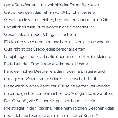
genießen können – in
alkoholfreier Form
. Bei vielen
Getränken geht das Fehlen von Alkohol mit einem
Geschmacksverlust einher, bei unserem
alkoholfreien Gin
und
alkoholfreien Rum
jedoch nicht. So startet Ihr
Geschenk das neue Jahr ganz nüchtern.
Ein Knaller von einem personalisierten Neujahrsgeschenk
Qualität
ist das Credo jedes personalisierten
Neujahrsgeschenks, das Sie über unser Tool bis ins kleinste
Detail auf den Empfänger abstimmen. Unsere
handwerklichen Destillerien, die moderne Brauerei und
engagierte Winzer stecken ihre
Leidenschaft für ihr
Handwerk
in jeden Zentiliter. Für seine Kerzen verwendet
unser belgischer Kerzenmacher
100 % organische
Zutaten.
Das Olivenöl, wie Sie bereits gelesen haben, ist ein
Preisträger in der Toskana. Mit einem solchen Geschenk das
neue Jahr zu feiern, ist das nicht ein echter Knaller?!