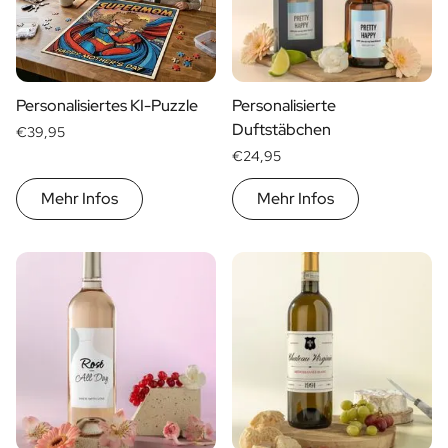
Geschenk für Ihn
Geschenk für Mama
Geschenk für Papa
Werbegeschenke
Personalisiertes KI-Puzzle
Personalisierte
Gaststättengewerbe
Duftstäbchen
€39,95
Private-Label-Spirituosen
€24,95
Uber Uns
Bewertungen
Mehr Infos
Mehr Infos
Blog
FAQ
Kontakt