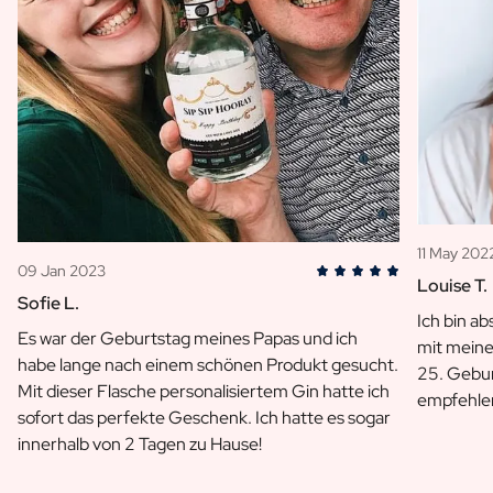
11 May 202
09 Jan 2023
Louise T.
Sofie L.
Ich bin ab
Es war der Geburtstag meines Papas und ich
mit meine
habe lange nach einem schönen Produkt gesucht.
25. Gebu
Mit dieser Flasche personalisiertem Gin hatte ich
empfehle
sofort das perfekte Geschenk. Ich hatte es sogar
innerhalb von 2 Tagen zu Hause!