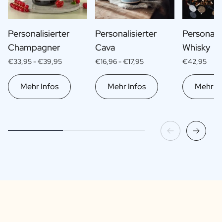
Personalisierter
Personalisierter
Personalis
Champagner
Cava
Whisky
€33,95 -
€39,95
€16,96 -
€17,95
€42,95
Mehr Infos
Mehr Infos
Mehr In