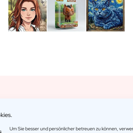
kies.
vorgehobene Bewertu
Um Sie besser und persönlicher betreuen zu können, verw