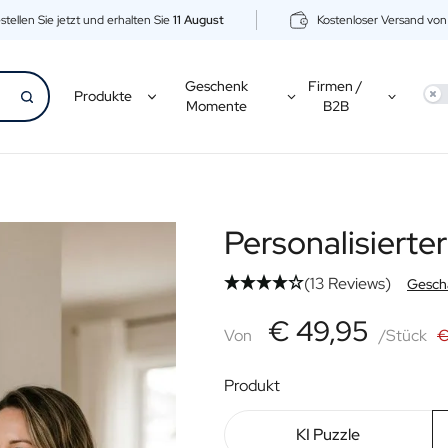
stellen Sie jetzt und erhalten Sie
11 August
Kostenloser Versand vo
Geschenk
Firmen /
Use
Produkte
Momente
B2B
Personalisierte
(13 Reviews)
Geschä
€49,95
€ 49,95
Von
Von
/Stück
€
Produkt
KI Puzzle