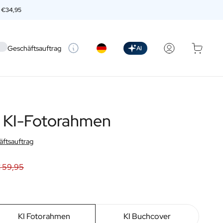
n
€34,95
 setting
Geschäftsauftrag
AI
r KI-Fotorahmen
ftsauftrag
 59,95
KI Fotorahmen
KI Buchcover