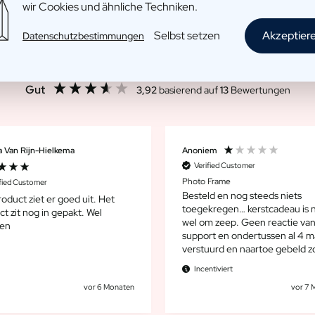
wir Cookies und ähnliche Techniken.
Selbst setzen
Akzeptier
Datenschutzbestimmungen
Gut
3,92
basierend auf
13
Bewertungen
a Van Rijn-Hielkema
Anoniem
Verified Customer
Photo Frame
ified Customer
Besteld en nog steeds niets
oduct ziet er goed uit. Het
toegekregen… kerstcadeau is 
t zit nog in gepakt. Wel
wel om zeep. Geen reactie van de
ken
support en ondertussen al 4 ma
verstuurd en naartoe gebeld z
reactie. Geen aanrader dit en voelt
Incentiviert
echt als een scam.
vor 6 Monaten
vor 7 