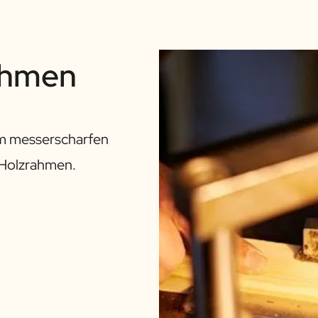
ahmen
em messerscharfen
 Holzrahmen.