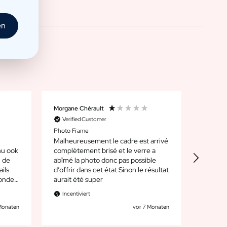
en
Morgane Chérault
Anonie
Verified Customer
Verif
Photo Frame
Fantast
mooi af
Malheureusement le cadre est arrivé
‘verbet
nu ook
complètement brisé et le verre a
ware gr
abîmé la photo donc pas possible
leesbaa
ils
d’offrir dans cet état Sinon le résultat
onder
aurait été super
Incent
Incentiviert
Monaten
vor 7 Monaten