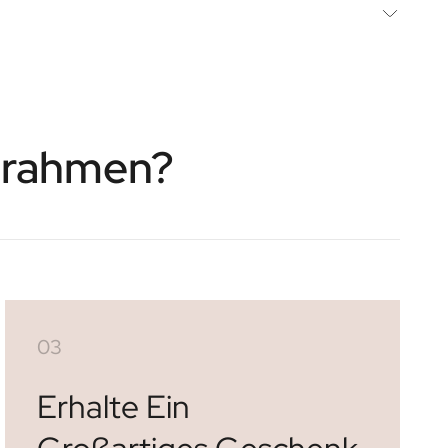
tertag oder für andere Geschenkmomente
 Design mit Ihren Fotos
1 August
eschenk mit KI: Lade dein Foto hoch und verwandle es in ein
lung bei einer Poststelle
en mit Passepartout und echtem Glas. Ab 49,95 €.
 mm
torahmen?
03
Erhalte Ein