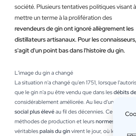
Coffret cadeau bougies / bâtons de parfum
société. Plusieurs tentatives politiques visant 
Coffret bien-être personnalisé
mettre un terme à la prolifération des
Coffret Huile d'Olive & Balsamique
Coffret Cadeau Herbes & Sauces
revendeurs de gin ont ignoré allègrement les
Coffret Cadeau Thé / Miel
distillateurs artisanaux. Pour les connaisseurs, 
Voir tous les coffrets cadeaux
Mini Produits
s'agit d'un point bas dans l'histoire du gin.
Bouteilles Magnum XL
Cadeaux d'anniversaire
Occasions tout au long de l'année
L'image du gin a changé
Cadeau d'anniversaire
La situation n'a changé qu'en 1751, lorsque l'auto
Cadeau Photo
Cadeau d'amour
que le gin n'a pu être vendu que dans les
débits de
Cadeau de Fête
considérablement améliorée. Au lieu d'une image d
Cadeau Housewarming
social plus élevé
au fil des décennies. Cela a incité 
Cadeau de Deuil
Coo
Cadeau Jubilée
méthodes de production et leurs
normes de quali
Cadeau d'adieu
véritables
palais du gin
virent le jour, où les gour
Remerciements pour la communion