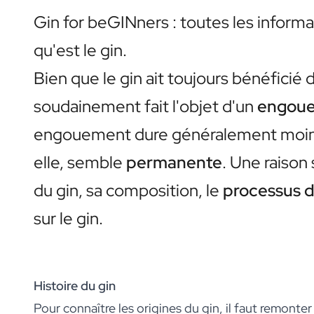
Vin Rosé Personnalisé
Gin for beGINners : toutes les informat
Cava Personnalisé
Champagne Personnalisé
qu'est le gin.
Coffret Cadeau 2 x Vin
Coffret Cadeau 3 x Vin
Bien que le gin ait toujours bénéficié
Boissons Non Alcoolisées
soudainement fait l'objet d'un
engou
Concentré de Gingembre Personnalisé
Alternative Non Alcoolisé pour Gin
engouement dure généralement moin
Alternative Non Alcoolisé pour Rhum
Lifestyle
elle, semble
permanente
. Une raison
Lifestyle
du gin, sa composition, le
processus de
Bouteille d'eau Personnalisée - Gourde
Flasque Personnalisé
sur le gin.
Bougies
Bougie Personnalisée
Bâtonnets Parfumés Personnalisés
Fleurs
Histoire du gin
Vase à Fleurs Personnalisé
Pour connaître les origines du gin, il faut remonte
Cadre