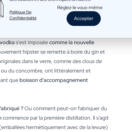
Réglez-le vous-même
Politique De
nt commencé à devenir populaires. Le gin tonic
Confidentialité
Accepter
nus. C'est en partie grâce à cela que la boisson
bition.
vodka
s'est imposée
comme la nouvelle
ouvement hipster se remette à boire du gin et
originales dans le verre, comme des clous de
re ou du concombre, ont littéralement et
 tant que
boisson d'accompagnement
fabriqué ?
Ou comment peut-on fabriquer du
n
commence par la première distillation. Il s'agit
emballées hermétiquement avec de la levure)