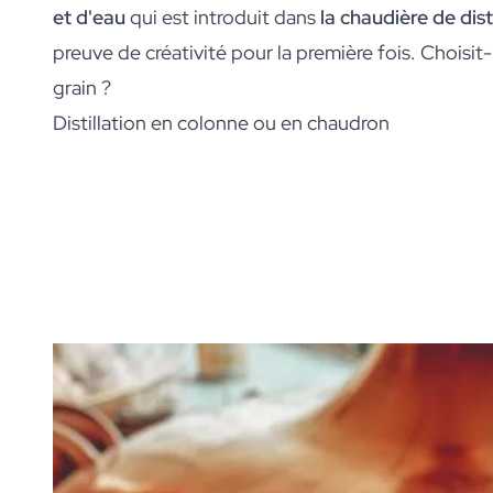
Remerciements pour le Mariage
et d'eau
qui est introduit dans
la chaudière de dist
Cadeau d'anniversaire de Mariage
preuve de créativité pour la première fois. Choisit-il
Cadeaux pour les couples mariés
Mise en place de la table
grain ?
Message sur un cadeau
Distillation en colonne ou en chaudron
Carte à Gratter Cadeau
Cadeau pour Elle
Cadeau pour Lui
Cadeau pour Maman
Cadeau pour Papa
Cadeau d'affaires
Horeca
Private Label Spirits
Á propos de nous
Avis
Blog
FAQ
Contact