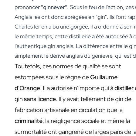
Coffret Cadeau avec Cookies & Chocolat
prononcer
"ginnever"
. Sous le feu de l'action, ce
Coffret Cadeau avec Gourde, Biscuits et Chocolat
Soins
Anglais les ont donc abrégées en "gin". Ils l'ont r
Savon à Main Personnalisé
Charles Ier en a bu une gorgée, il a ordonné à son 
Sels de Bain Personnalisés
le même temps, cette distillerie a été autorisée à d
Couverture de Livre IA Personnalisée
Cadre Photo Personnalisé
l'authentique gin anglais. La différence entre le gin
Puzzle Photo Personnalisé IA
simplement le dérivé anglais du genièvre, qui est di
Coffret Gin Tonic Grand
Toutefois, ces normes de qualité se sont
Coffret Gin Tonic Mini
Coffret Dark 'n Stormy
estompées sous le règne de
Guillaume
Coffret Moscow Mule
d'Orange
. Il a autorisé n'importe qui à
distiller
Coffret Limoncello Tonic
Coffret 2 x Bouteilles Spiritueux
gin
sans licence
. Il y avait tellement de gin de
Coffret Premium 2 Bouteilles
fabrication artisanale en circulation que la
Coffret Spritz & Cava
Coffret bière avec 3 bouteilles
criminalité
, la négligence sociale et même la
Coffret vin avec 2 bouteilles
surmortalité ont gangrené de larges pans de l
Coffret Cadeau 2 Bougies