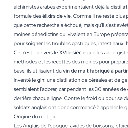
Cadre Photo Personnalisé
alchimistes arabes expérimentaient déjà la
distill
Puzzle Photo Personnalisé IA
formule des
élixirs de vie
. Comme il ne reste plus 
Puzzle Photo Personnalisé IA
que cette recherche a échoué, mais qu'il s'est avéré
Puzzle Photo Personnalisé IA
Couverture de Livre IA Personnalisée
moines bénédictins qui vivaient en Europe prépar
Couverture de Livre IA Personnalisée
pour
soigner
les troubles gastriques, intestinaux,
Couverture de Livre IA Personnalisée
Ce n'est que vers le
XVIIe siècle
que les aubergiste
Huiles
Huile d'Olive Personnalisée
méthodes et les recettes des moines pour prépare
Balsamique Personnalisé
base, ils utilisaient du
vin de malt fabriqué à partir
Herbes
inventé le
gin
: une distillation de céréales et de ge
Herbes Personnalisées
Sauce Piquante Personnalisée
semblaient l'adorer, car pendant les 30 années de g
Thé & Miel
derrière chaque ligne. Contre le froid ou pour se 
Thé Personnalisé
soldats anglais ont donc commencé à appeler le g
Miel Personnalisé
Biscuits Jules Destrooper Margritte
Origine du mot gin
Boîte à Biscuits Personnalisée Jules Destrooper
Les Anglais de l'époque, avides de boissons, étaien