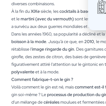
diverses combinaisons.
Cadeau Black Friday
Cadeau Fête des Mères
À la fin du
XIXe
siècle, les
cocktails à base de gin
o
Cadeau Fête des Pères
et le
martini (avec du vermouth)
sont les plus con
Cadeau Jour de la Secrétaire
a survécu aux deux guerres mondiales et à la Prohi
Cadeau de noël
Cadeau de Nouvel An
Dans les années 1960, sa popularité a décliné et la
Cadeau Saint-Valentin
boisson à la mode
. Jusqu'à ce que, en
2010
, le m
Naissance
rétablisse l'
image ringarde du gin
. Des garnitures 
Cadeau Demande Marraine
Cadeau Demande Parrain
girofle, des zestes de citron, des baies de genièv
Cadeau Gender Reveal
figurativement attiré l'attention sur le gintonic en
Cadeau de Maternité
polyvalente
et à la mode.
Sucre de Baptême Original
Mariage
Comment fabrique-t-on le gin ?
Voulez-vous être mon Témoin ?
Voilà comment le gin est né, mais
comment est-il 
Cadeau de Demande en Mariage
gin soi-même ? Le
processus de production du gi
Invitation au Mariage
Collecte Enterrement de Vie
d'un mélange de
céréales
moulues et fermentées (