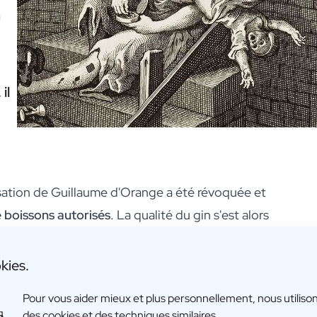
à
il
risation de Guillaume d'Orange a été révoquée et
 boissons autorisés
. La qualité du gin s'est alors
e boisson marginale, le gin a retrouvé un
statut
les distilleries à améliorer à nouveau leurs
kies.
té
, notamment en n'utilisant plus de sucre. De
Pour vous aider mieux et plus personnellement, nous utiliso
mets dégustaient l'eau-de-vie limpide dans
des cookies et des techniques similaires.