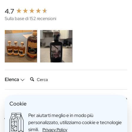
New content loaded
4.7
Sulla base di 152 recensioni
Cerca:
Elenca
Recensioni Prodotto
Azienda
Cookie
Per aiutarti meglio e in modo più
Verified Customer
personalizzato, utilizziamo cookie e tecnologie
Ellen Vanhex
simili.
Privacy Policy