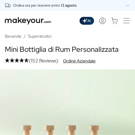
Ordina ora per ricevere entro
13 agosto
Personalizza Qui
Bevande
AI
Bevande
Gin Personalizzato
Bevande
/
Superalcolici
Whisky Personalizzato
Mini Bottiglia di Rum Personalizzata
Vodka Personalizzata
Rum Personalizzato
(152 Reviews)
Ordine Aziendale
Limoncello Personalizzato
Spritz Personalizzato
Vermouth Personalizzato
Tequila Personalizzata
Birre
Birra Personalizzata
Confezione di Birra Personalizzata
Vini
Vino Rosso Personalizzato
Vino Bianco Personalizzato