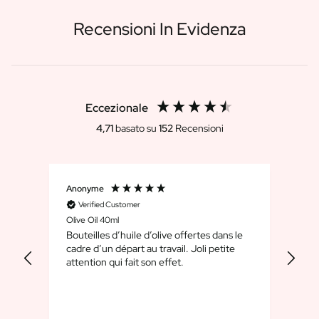
FAQ
Contatti
Recensioni In Evidenza
Eccezionale
4,71
basato su
152
Recensioni
Anonyme
Sylv
Verified Customer
V
Olive Oil 40ml
Rum
Bouteilles d’huile d’olive offertes dans le
Magnifique co
cadre d’un départ au travail. Joli petite
le 
attention qui fait son effet.
accom