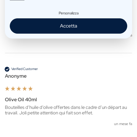
Personalizza
Flower Vase Mini
Heel mooi. Ook snel verzonden en geleverd 👍
Accetta
un mese fa
Verified Customer
Anonyme
Olive Oil 40ml
Bouteilles d’huile d’olive offertes dans le cadre d’un départ au 
travail. Joli petite attention qui fait son effet.
un mese fa