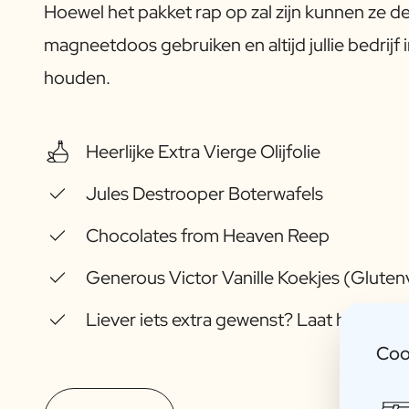
Pakket met Kaars & Geurstokjes
Hoewel het pakket rap op zal zijn kunnen ze d
Gepersonaliseerd Verwenpakket
magneetdoos gebruiken en altijd jullie bedrijf 
Olijfolie & Balsamico Pakket
Thee & Honing Pakket
houden.
Kruiden & Saus Pakket
Bekijk alle Cadeaupakketten
Mini Producten
Heerlijke Extra Vierge Olijfolie
Magnum XL Flessen
Verjaardagscadeaus
Jules Destrooper Boterwafels
Verjaardagscadeau
Fotocadeau
Chocolates from Heaven Reep
Liefdes Cadeau
Feest Cadeau
Generous Victor Vanille Koekjes (Glutenv
Housewarming Cadeau
Rouwcadeau
Liever iets extra gewenst? Laat het ons 
Jubileum Cadeau
Coo
Afscheidscadeau
Communie Bedankje
Black Friday Cadeau