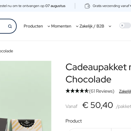
estel nu om te ontvangen op
07 augustus
Gratis verzending vanaf
Use s
Producten
Momenten
Zakelijk / B2B
ocolade
Cadeaupakket me
Chocolade
(61 Reviews)
Zakelij
€50,40
€ 50,40
Vanaf
Vanaf
/pakke
Product