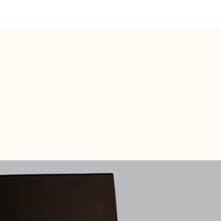
ra Vierge Olijolie (500ml)
e
wafels (75g)
Caramalized Almond & Sea Salt (100g)