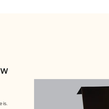
Premium Spaanse of Griekse Ext
Generous Cookies: Victor Vanill
Bio en Glutenvrij (100g)
Jules Destrooper: Natuur Boter
Reep Chocolates from Heaven: 
uw
 is.