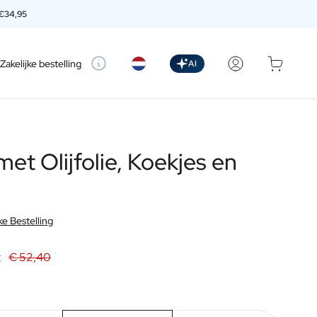
€34,95
etting
Zakelijke bestelling
AI
t Olijfolie, Koekjes en
ke Bestelling
t
€ 52,40