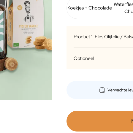
Waterfles
Koekjes + Chocolade
Cho
Product 1: Fles Olijfolie / Ba
Optioneel
v
Verwachte le
Gepersonaliseerde
b
Zonder opties
Doos
Print op Doos
a
Soort
i