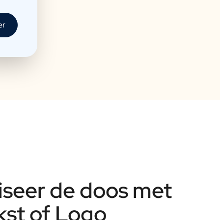
er
iseer de doos met
st of Logo