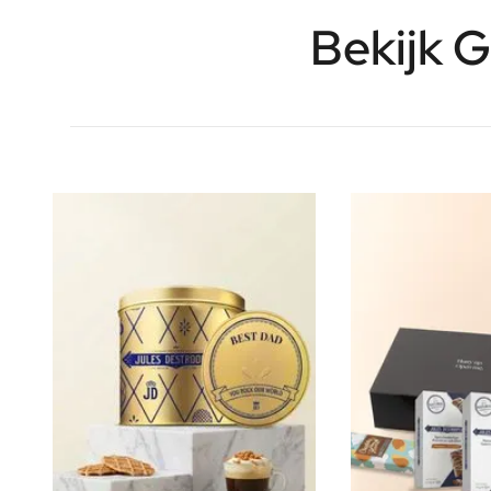
FAQ
Bekijk G
Contact