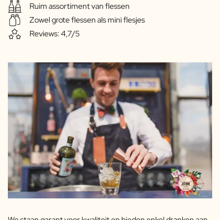
FAQ
Ruim assortiment van flessen
Contact
Zowel grote flessen als mini flesjes
Reviews: 4,7/5
We staan garant voor kwaliteit en bieden enkel dranken aan