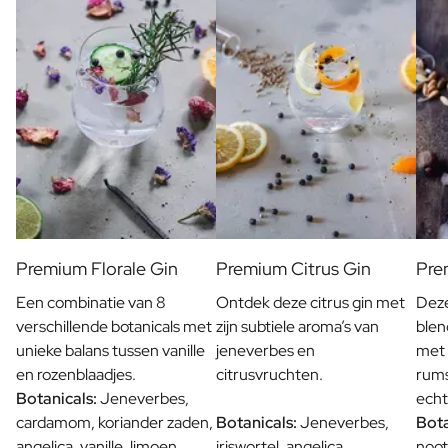
Pakket met Kaars & Geurstokjes
Gepersonaliseerd Verwenpakket
Olijfolie & Balsamico Pakket
Thee & Honing Pakket
Kruiden & Saus Pakket
Bekijk alle Cadeaupakketten
Mini Producten
Magnum XL Flessen
Verjaardagscadeaus
Verjaardagscadeau
Fotocadeau
Premium Florale Gin
Premium Citrus Gin
Pre
Liefdes Cadeau
Feest Cadeau
Een combinatie van 8
Ontdek deze citrus gin met
Deze
Housewarming Cadeau
verschillende botanicals met
zijn subtiele aroma’s van
blen
Rouwcadeau
unieke balans tussen vanille
jeneverbes en
met 
Jubileum Cadeau
en rozenblaadjes.
citrusvruchten.
rums
Afscheidscadeau
Botanicals:
Jeneverbes,
echt
Communie Bedankje
cardamom, koriander zaden,
Botanicals:
Jeneverbes,
Bota
Black Friday Cadeau
angelica, vanille, limoen,
iriswortel, angelica,
noo