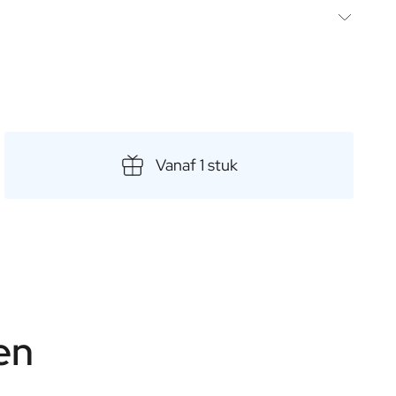
ilflores honing, een mix van duizend bloemen, krijg je een
uitsluitend met honing, stuifmeel en koninginnengelei,
naliseer je honingpot met een naam of boodschap en maak
 basis van suiker.
. Ideaal voor speciale gelegenheden of als bedankje, onze
 gezonde, zoete verrassing die zeker gewaardeerd zal
Vanaf 1 stuk
en