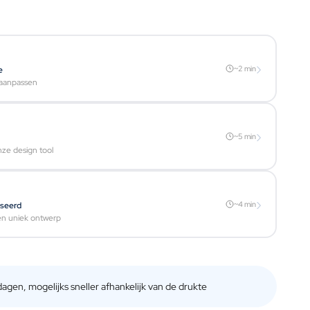
›
~2 min
e
 aanpassen
›
~5 min
nze design tool
›
~4 min
iseerd
een uniek ontwerp
gen, mogelijks sneller afhankelijk van de drukte