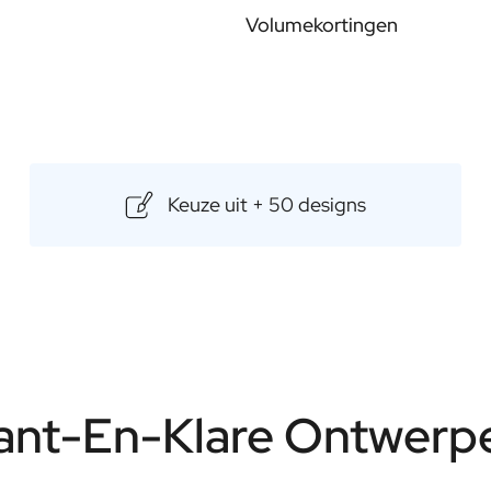
een unieke smaakervaring. Met M
100% honing. Bijen voeding zich 
Volumekortingen
pure, onvervalste smaak. Perso
ontvangen geen enkel additief op
van elk geschenk iets bijzonders
gepersonaliseerde honing is een
worden.
Inhoud: 250gr
Keuze uit + 50 designs
ant-En-Klare Ontwerp