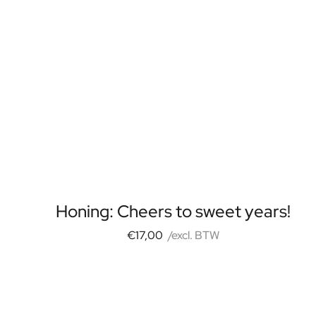
FAQ
Contact
Honing: Cheers to sweet years!
€17,00
/excl. BTW