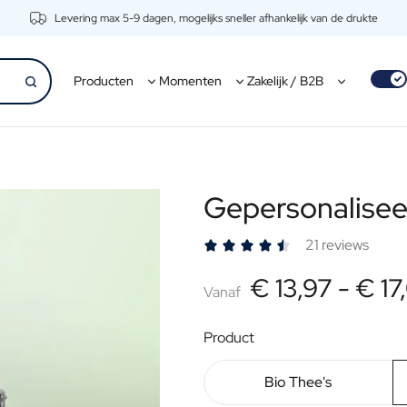
Levering max 5-9 dagen, mogelijks sneller afhankelijk van de drukte
Use s
Producten
Momenten
Zakelijk / B2B
Gepersonalisee
21 reviews
€17,00
€ 13,97 -
€ 17
Vanaf
excl. BTW
Vanaf
Product
Bio Thee's