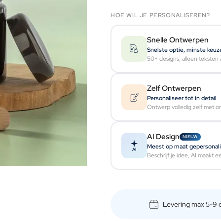
HOE WIL JE PERSONALISEREN?
Snelle Ontwerpen
Snelste optie, minste keuz
50+ designs, alleen teksten
Zelf Ontwerpen
Personaliseer tot in detail
Ontwerp volledig zelf met o
AI Design
NIEUW
Meest op maat gepersonal
AI
Beschrijf je idee, AI maakt 
Levering max 5-9 da