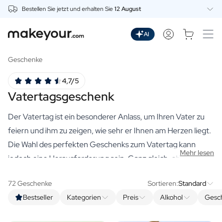
Bestellen Sie jetzt und erhalten Sie
12 August
Beginnen Sie hier mit der Personalisierung
Getränke
AI
Dranken
Personalisierter Gin
Geschenke
Personalisierter Whisky
4,7/5
Personalisierter Wodka
Vatertagsgeschenk
Personalisierter Rum
Personalisiertes Limoncello
Der Vatertag ist ein besonderer Anlass, um Ihren Vater zu
Personalisierter Wermut
Personalisierter Spritz
feiern und ihm zu zeigen, wie sehr er Ihnen am Herzen liegt.
Personalisierter Tequila
Die Wahl des perfekten Geschenks zum Vatertag kann
Mehr lesen
Biere
jedoch eine Herausforderung sein. Ganz gleich, ob Ihr Vater
Personalisiertes Bier
ein Feinschmecker, ein Getränkekenner oder einfach nur
Personalisiertes Bierpaket
72 Geschenke
Sortieren:
Standard
ein Genießer der schönen Dinge des Lebens ist, unser
Weine
Bestseller
Kategorien
Preis
Alkohol
Gesc
Sortiment an hochwertigen, personalisierten Geschenken
Personalisierter Rotwein
Personalisierter Weißwein
bietet für jeden Vater etwas. Von hochwertigen Spirituosen