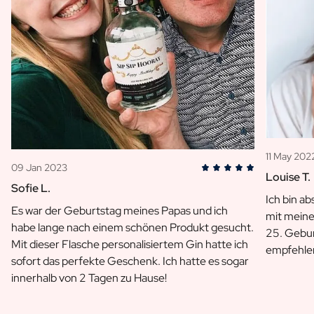
11 May 202
09 Jan 2023
Louise T.
Sofie L.
Ich bin ab
Es war der Geburtstag meines Papas und ich
mit meine
habe lange nach einem schönen Produkt gesucht.
25. Gebu
Mit dieser Flasche personalisiertem Gin hatte ich
empfehle
sofort das perfekte Geschenk. Ich hatte es sogar
innerhalb von 2 Tagen zu Hause!