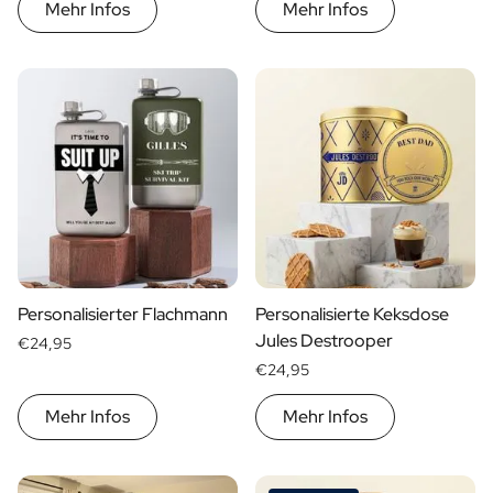
Personalisiertes Verwöhnpaket
Mehr Infos
Mehr Infos
Alle Geschenksets ansehen
Mini-Produkte
Magnum XL Flaschen
Geburtstagsgeschenke
Geburtstagsgeschenk
Fotogeschenk
Liebesgeschenk
Partygeschenk
Einweihungsgeschenk
Trauergeschenk
Jubiläumsgeschenk
Personalisierter Flachmann
Personalisierte Keksdose
Abschiedsgeschenk
Jules Destrooper
€24,95
Danke Geschenk zur Kommunion
€24,95
Black Friday Geschenk
Vatertagsgeschenk
Mehr Infos
Mehr Infos
Neujahrsgeschenk
Geschenk zum Sekretärstag
Weihnachtsgeschenk