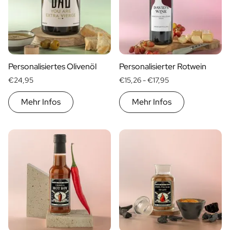
Geschenk für Ihn
Geschenk für Mama
Geschenk für Papa
Werbegeschenke
Gaststättengewerbe
Personalisiertes Olivenöl
Personalisierter Rotwein
Private-Label-Spirituosen
€24,95
€15,26 -
€17,95
Uber Uns
Bewertungen
Mehr Infos
Mehr Infos
Blog
FAQ
Kontakt