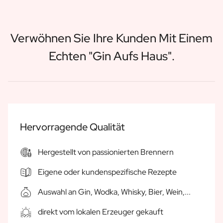
Valentinstagsgeschenk
Muttertagsgeschenk
Geburt
Verwöhnen Sie Ihre Kunden Mit Einem
Willst du meine Patin sein? Geschenk
Echten "Gin Aufs Haus".
Willst du mein Pate sein? Geschenk
Gender Reveal Geschenke
Mutterschaftsgeschenk
Originaler Taufzucker
Willst du mein Trauzeuge sein? Geschenk
Heiratsantrags Geschenk
Hervorragende Qualität
Hochzeitseinladung
Spendenaktion für Junggesellenabschiede
Hochzeits Danke Geschenke
Hergestellt von passionierten Brennern
Hochzeitstag Geschenk
Eigene oder kundenspezifische Rezepte
Herzlichen Glückwunsch zu Ihrem Hochzeitsgeschenk
Tischanordnung
Auswahl an Gin, Wodka, Whisky, Bier, Wein,...
Bericht über ein Geschenk
Rubbellos-Geschenk
direkt vom lokalen Erzeuger gekauft
Geschenk für Sie