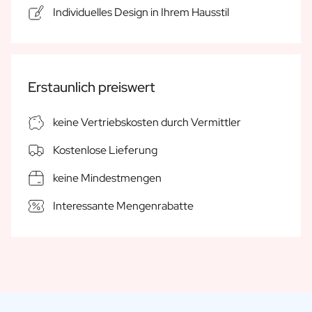
Individuelles Design in Ihrem Hausstil
Geschenk für Ihn
Geschenk für Mama
Geschenk für Papa
Werbegeschenke
Gaststättengewerbe
Erstaunlich preiswert
Private-Label-Spirituosen
Uber Uns
keine Vertriebskosten durch Vermittler
Bewertungen
Blog
Kostenlose Lieferung
FAQ
keine Mindestmengen
Kontakt
Interessante Mengenrabatte