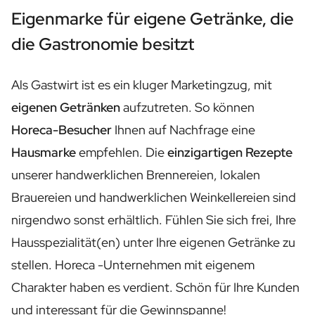
Personalisierter Roséwein
Eigenmarke für eigene Getränke, die
Personalisierter Cava
Personalisierter Champagner
die Gastronomie besitzt
Weinpaket 2 x Wein
Weinpaket 3 x Wein
Als Gastwirt ist es ein kluger Marketingzug, mit
Alkoholfreie Getränke
Personalisiertes Ingwerkonzentrat
eigenen Getränken
aufzutreten. So können
Personalisierter alkoholischer Alternativ-Gin
Horeca-Besucher
Ihnen auf Nachfrage eine
Personalisierter alkoholischer Alternativ-Rum
Hausmarke
empfehlen. Die
einzigartigen Rezepte
Lifestyle
Lifestyle
unserer handwerklichen Brennereien, lokalen
Personalisierte Trinkflasche - Wasserflasche
Brauereien und handwerklichen Weinkellereien sind
Personalisierter Flachmann
nirgendwo sonst erhältlich. Fühlen Sie sich frei, Ihre
Kerzen
Personalisierte Kerze
Hausspezialität(en) unter Ihre eigenen Getränke zu
Personalisierte Duftstäbchen
stellen. Horeca -Unternehmen mit eigenem
Blumen
Charakter haben es verdient. Schön für Ihre Kunden
Personalisierte Blumenvase
Rahmen
und interessant für die Gewinnspanne!