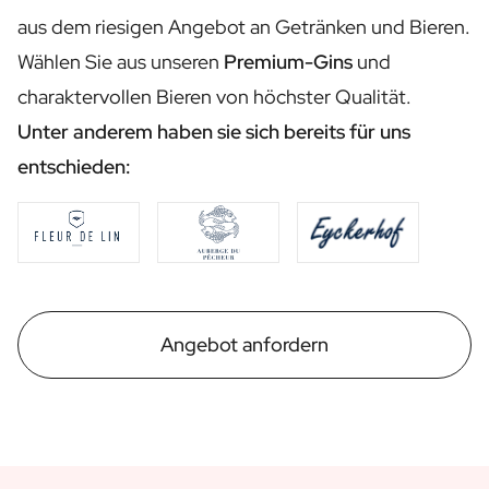
Personalisiertes Verwöhnpaket
aus dem riesigen Angebot an Getränken und Bieren.
Alle Geschenksets ansehen
Mini-Produkte
Wählen Sie aus unseren
Premium-Gins
und
Magnum XL Flaschen
charaktervollen Bieren von höchster Qualität.
Geburtstagsgeschenke
Unter anderem haben sie sich bereits für uns
Geburtstagsgeschenk
Fotogeschenk
entschieden:
Liebesgeschenk
Partygeschenk
Einweihungsgeschenk
Trauergeschenk
Jubiläumsgeschenk
Abschiedsgeschenk
Angebot anfordern
Danke Geschenk zur Kommunion
Black Friday Geschenk
Vatertagsgeschenk
Neujahrsgeschenk
Geschenk zum Sekretärstag
Weihnachtsgeschenk