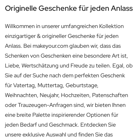
Personalisierter Roséwein
Originelle Geschenke für jeden Anlass
Personalisierter Cava
Personalisierter Champagner
Weinpaket 2 x Wein
Willkommen in unserer umfangreichen Kollektion
Weinpaket 3 x Wein
einzigartiger & origineller Geschenke für jeden
Alkoholfreie Getränke
Anlass. Bei makeyour.com glauben wir, dass das
Personalisiertes Ingwerkonzentrat
Personalisierter alkoholischer Alternativ-Gin
Schenken von Geschenken eine besondere Art ist,
Personalisierter alkoholischer Alternativ-Rum
Liebe, Wertschätzung und Freude zu teilen. Egal, ob
Lifestyle
Sie auf der Suche nach dem perfekten Geschenk
Lifestyle
Personalisierte Trinkflasche - Wasserflasche
für Vatertag, Muttertag, Geburtstage,
Personalisierter Flachmann
Weihnachten, Neujahr, Hochzeiten, Patenschaften
Kerzen
oder Trauzeugen-Anfragen sind, wir bieten Ihnen
Personalisierte Kerze
Personalisierte Duftstäbchen
eine breite Palette inspirierender Optionen für
Blumen
jeden Bedarf und Geschmack. Entdecken Sie
Personalisierte Blumenvase
unsere exklusive Auswahl und finden Sie das
Rahmen