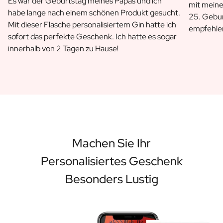
Es war der Geburtstag meines Papas und ich
mit meine
habe lange nach einem schönen Produkt gesucht.
25. Gebu
Mit dieser Flasche personalisiertem Gin hatte ich
empfehle
sofort das perfekte Geschenk. Ich hatte es sogar
innerhalb von 2 Tagen zu Hause!
Machen Sie Ihr
Personalisiertes Geschenk
Besonders Lustig