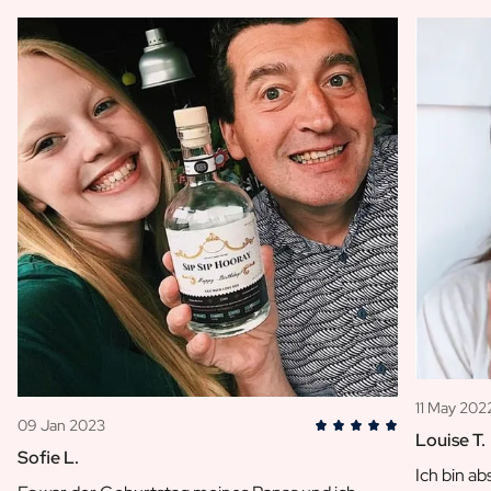
11 May 202
09 Jan 2023
Louise T.
Sofie L.
Ich bin ab