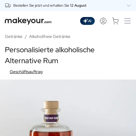
Bestellen Sie jetzt und erhalten Sie
12 August
Beginnen Sie hier mit der Personalisierung
Getränke
AI
Dranken
Personalisierter Gin
Getränke
/
Alkoholfreie Getränke
Personalisierter Whisky
Personalisierte alkoholische
Personalisierter Wodka
Personalisierter Rum
Alternative Rum
Personalisiertes Limoncello
Geschäftsauftrag
Personalisierter Wermut
Personalisierter Spritz
Personalisierter Tequila
Biere
Personalisiertes Bier
Personalisiertes Bierpaket
Weine
Personalisierter Rotwein
Personalisierter Weißwein