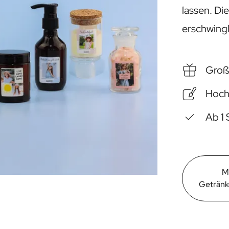
lassen. Di
erschwingl
Groß
Hoch
Ab 1 
M
Getränk