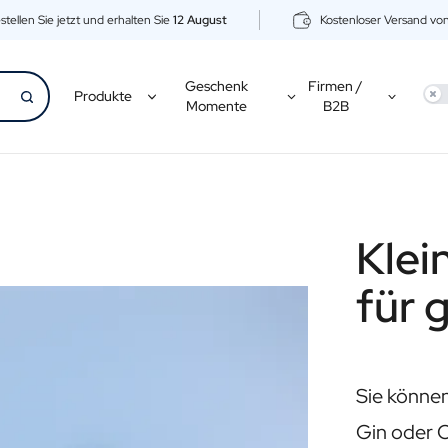
stellen Sie jetzt und erhalten Sie
12 August
Kostenloser Versand vo
Geschenk
Firmen /
Use
Produkte
Momente
B2B
Klei
für
Sie können
Gin oder O