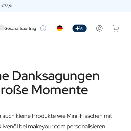
n
€72,91
 setting
Geschäftsauftrag
AI
ne Danksagungen
 große Momente
 auch kleine Produkte wie Mini-Flaschen mit
livenöl bei makeyour.com personalisieren