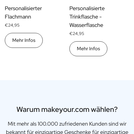
Personalisiertes Verwöhnpaket
Personalisierter
Personalisierte
Alle Geschenksets ansehen
Flachmann
Trinkflasche -
Mini-Produkte
Magnum XL Flaschen
Wasserflasche
€24,95
Geburtstagsgeschenke
€24,95
Geburtstagsgeschenk
Mehr Infos
Fotogeschenk
Mehr Infos
Liebesgeschenk
Partygeschenk
Einweihungsgeschenk
Trauergeschenk
Jubiläumsgeschenk
Abschiedsgeschenk
Danke Geschenk zur Kommunion
Black Friday Geschenk
Warum makeyour.com wählen?
Vatertagsgeschenk
Neujahrsgeschenk
Mit mehr als 100.000 zufriedenen Kunden sind wir
Geschenk zum Sekretärstag
Weihnachtsgeschenk
bekannt für einzigartige Geschenke für einzigartige