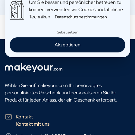
Um Sie besser und persönlicher betreuen zu
Geschenk für Ihn
können, verwenden wir Cookies und ähnliche
Geschenk für Mama
Techniken.
Datenschutzbestimmungen
Geschenk für Papa
Werbegeschenke
Selbst setzen
Gaststättengewerbe
Private-Label-Spirituosen
Akzeptieren
Uber Uns
Bewertungen
Blog
FAQ
Kontakt
Wählen Sie auf makeyour.com Ihr bevorzugtes
personalisiertes Geschenk und personalisieren Sie Ihr
Produkt für jeden Anlass, der ein Geschenk erfordert.
Kontakt
Kontakt mit uns