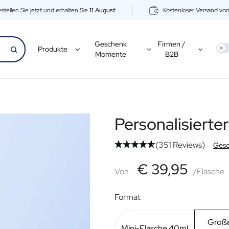
stellen Sie jetzt und erhalten Sie
11 August
Kostenloser Versand vo
Geschenk
Firmen /
Use
Produkte
Momente
B2B
Personalisierte
(351 Reviews)
Gesc
€39,95
€ 39,95
Von
Von
/Flasche
Format
Große
Mini-Flasche 40ml