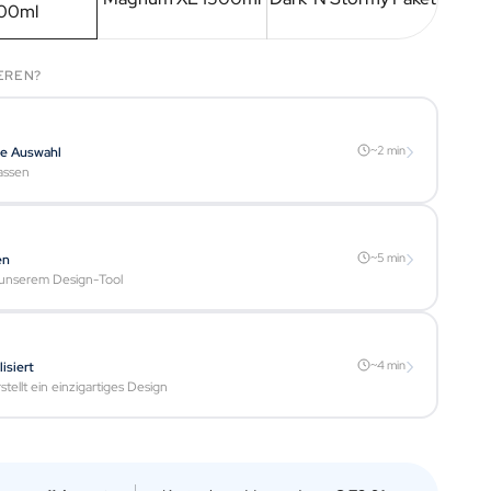
00ml
EREN?
›
~2 min
te Auswahl
assen
›
~5 min
en
t unserem Design-Tool
›
~4 min
isiert
tellt ein einzigartiges Design