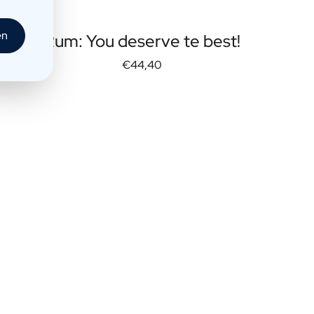
en
Rum: You deserve te best!
€44,40