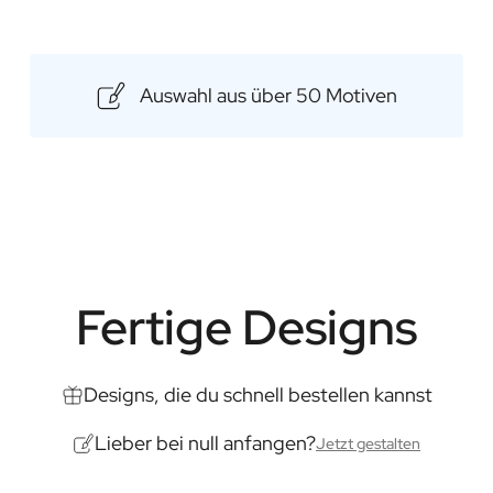
Lieferung nach Hause
Abho
personalisierten Rumsorten. Be
Personalisierung, um ein Gesche
unvergesslich ist. Unsere Pre
Auswahl aus über 50 Motiven
und bieten ein unvergleichliche
individuellen Etikett eine persö
jeden Anlass.
Inhalt: 500ml
Abmessungen: 85 × 85 × 175 
Fertige Designs
Designs, die du schnell bestellen kannst
Lieber bei null anfangen?
Jetzt gestalten