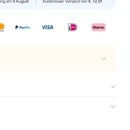
rung am
11 August
Kostenloser Versand von
€ 72,91
is von 3-jährigem braunem Rum
zen und natürlichem Karamell
ils
glich
iketten
glich
1 August
 und geschmackvolles Geschenk mit unseren