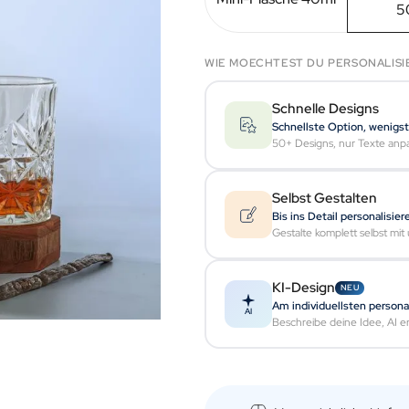
5
WIE MOECHTEST DU PERSONALISI
Schnelle Designs
Schnellste Option, wenigs
50+ Designs, nur Texte anp
Selbst Gestalten
Bis ins Detail personalisier
Gestalte komplett selbst mi
KI-Design
NEU
Am individuellsten personal
AI
Beschreibe deine Idee, AI ers