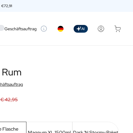
n
€72,91
 setting
Geschäftsauftrag
AI
r Rum
häftsauftrag
€ 42,95
 Flasche
Magnum XL 1500ml
Dark 'N Stormy Paket