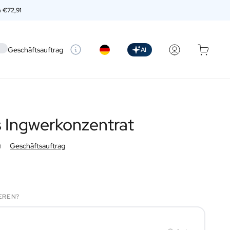
n
€72,91
 setting
Geschäftsauftrag
AI
s Ingwerkonzentrat
n
Geschäftsauftrag
EREN?