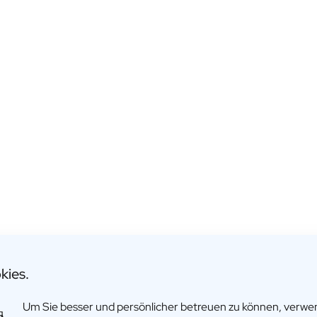
Gember: "name"
kies.
€24,95
Um Sie besser und persönlicher betreuen zu können, verw