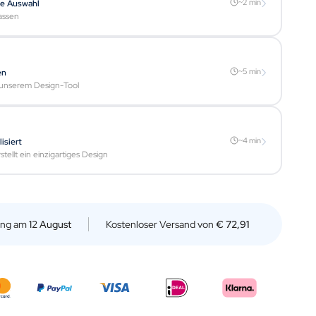
›
~2 min
te Auswahl
assen
›
~5 min
en
t unserem Design-Tool
›
~4 min
isiert
tellt ein einzigartiges Design
rung am
12 August
Kostenloser Versand von
€ 72,91