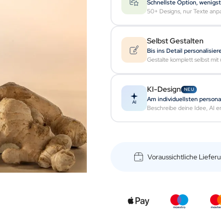
Schnellste Option, wenigs
50+ Designs, nur Texte anp
Selbst Gestalten
Bis ins Detail personalisier
Gestalte komplett selbst mi
KI-Design
NEU
Am individuellsten personal
AI
Beschreibe deine Idee, AI ers
Voraussichtliche Liefe