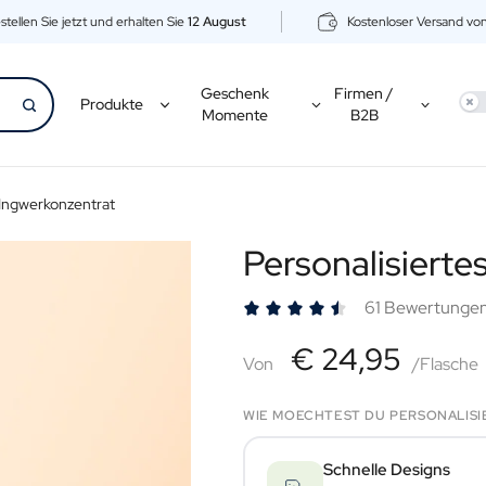
stellen Sie jetzt und erhalten Sie
12 August
Kostenloser Versand vo
Geschenk
Firmen /
Use
Produkte
Momente
B2B
 Ingwerkonzentrat
Personalisierte
61 Bewertunge
€24,95
€ 24,95
Von
Von
/Flasche
WIE MOECHTEST DU PERSONALISI
Schnelle Designs