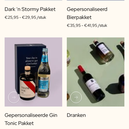
Pakket met Kaars & Geurstokjes
Gepersonaliseerd Verwenpakket
Dark 'n Stormy Pakket
Gepersonaliseerd
Olijfolie & Balsamico Pakket
Bierpakket
€25,95 -
€29,95 /stuk
Thee & Honing Pakket
€35,95 -
€41,95 /stuk
Kruiden & Saus Pakket
Bekijk alle Cadeaupakketten
Mini Producten
Magnum XL Flessen
Verjaardagscadeaus
Verjaardagscadeau
Fotocadeau
Liefdes Cadeau
Feest Cadeau
Housewarming Cadeau
Rouwcadeau
Jubileum Cadeau
Afscheidscadeau
Gepersonaliseerde Gin
Dranken
Communie Bedankje
Tonic Pakket
Black Friday Cadeau