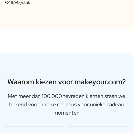
€48,90 /stuk
Bedankt Juf Cadeau
Moederdag Cadeau
Kerst cadeau
Nieuwjaars Cadeau
Valentijnscadeau
Secretaressedag Cadeau
Vaderdag Cadeau
Geboorte
Wil je mijn Meter Zijn Cadeau
Wil je mijn Peter Zijn Cadeau
Gender Reveal Cadeau
Waarom kiezen voor makeyour.com?
Kraamcadeau
Originele Doopsuiker
Met meer dan 100.000 tevreden klanten staan we
Wil je mijn Getuige Zijn Cadeau
Huwelijksaanzoek Cadeau
bekend voor unieke cadeaus voor unieke cadeau
Uitnodiging Huwelijk
momenten
Vrijgezellenfeest Inzamelactie
Huwelijksbedankje
Huwelijksverjaardag Cadeau