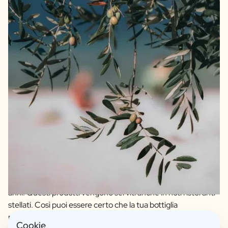
Garantiamo la qualità e offriamo solo prodotti in cui
crediamo pienamente. Il nostro olio d'oliva e aceto balsamico
della massima qualità provengono da agricoltori artigianali di
Spagna e Italia. Il nostro olio d'oliva è un extravergine, blend
di 4 varietà di olive di qualità. L'aceto balsamico è un IGP, il
che indica subito un periodo di invecchiamento di ben 12
anni. Questi prodotti vengono serviti anche in noti ristoranti
stellati. Così puoi essere certo che la tua bottiglia
personalizzata è di alta qualità.
Cookie