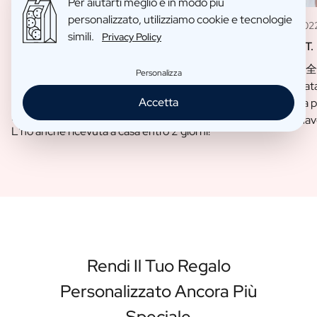
Per aiutarti meglio e in modo più
personalizzato, utilizziamo cookie e tecnologie
11 May 202
simili.
Privacy Policy
09 Jan 2023
Louise T.
Sofie L.
Sono完全 i
Personalizza
Era il compleanno di mio papà e ho cercato a lungo
profumata
un bel prodotto. Con questa bottiglia di gin
Accetta
ricevuta 
personalizzata ho trovato subito il regalo perfetto.
must-hav
L'ho anche ricevuta a casa entro 2 giorni!
Rendi Il Tuo Regalo
Personalizzato Ancora Più
Speciale