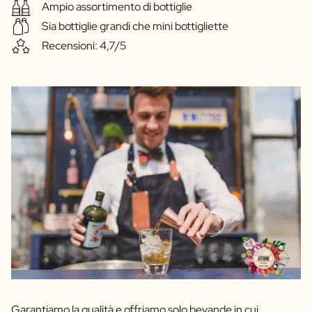
FAQ
Ampio assortimento di bottiglie
Contatti
Sia bottiglie grandi che mini bottigliette
Recensioni: 4,7/5
Garantiamo la qualità e offriamo solo bevande in cui