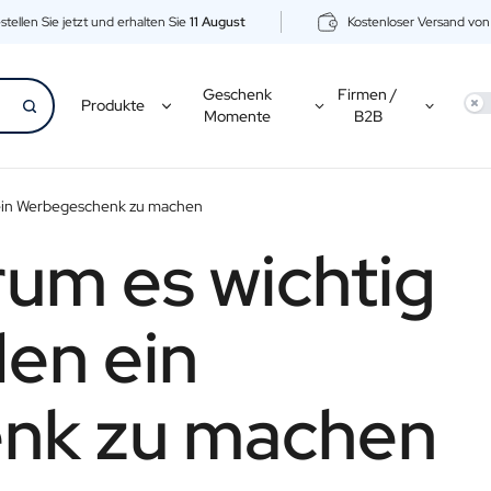
stellen Sie jetzt und erhalten Sie
11 August
Kostenloser Versand vo
Geschenk
Firmen /
Use
Produkte
Momente
B2B
n ein Werbegeschenk zu machen
um es wichtig
den ein
nk zu machen