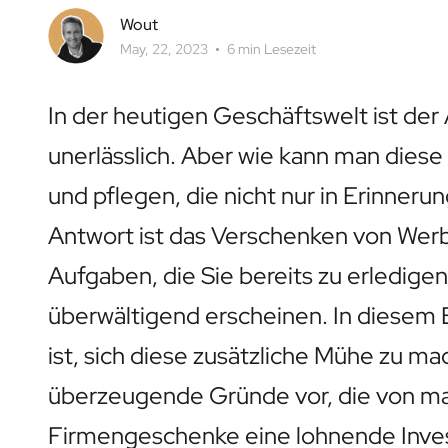
Personalisierter Roséwein
Wout
Personalisierter Cava
May, 22, 2023
6 min Lesezeit
Personalisierter Champagner
Weinpaket 2 x Wein
Weinpaket 3 x Wein
In der heutigen Geschäftswelt ist de
Alkoholfreie Getränke
unerlässlich. Aber wie kann man dies
Personalisiertes Ingwerkonzentrat
Personalisierter alkoholischer Alternativ-Gin
und pflegen, die nicht nur in Erinnerun
Personalisierter alkoholischer Alternativ-Rum
Lifestyle
Antwort ist das Verschenken von Wer
Lifestyle
Aufgaben, die Sie bereits zu erledige
Personalisierte Trinkflasche - Wasserflasche
Personalisierter Flachmann
überwältigend erscheinen. In diesem B
Kerzen
Personalisierte Kerze
ist, sich diese zusätzliche Mühe zu ma
Personalisierte Duftstäbchen
überzeugende Gründe vor, die von m
Blumen
Personalisierte Blumenvase
Firmengeschenke eine lohnende Invest
Rahmen