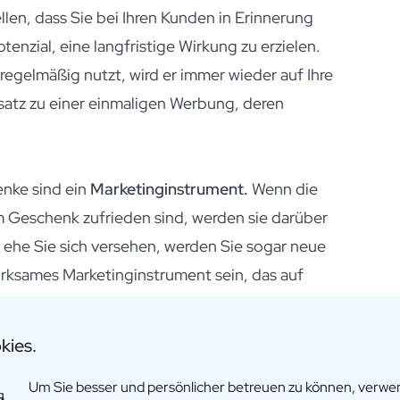
len, dass Sie bei Ihren Kunden in Erinnerung
zial, eine langfristige Wirkung zu erzielen.
egelmäßig nutzt, wird er immer wieder auf Ihre
atz zu einer einmaligen Werbung, deren
enke sind ein
Marketinginstrument.
Wenn die
m Geschenk zufrieden sind, werden sie darüber
 ehe Sie sich versehen, werden Sie sogar neue
ksames Marketinginstrument sein, das auf
ad Ihrer Marke erhöht. Das Verschenken von
zt werden, wie z. B. ein Kugelschreiber, eine
kies.
, lenkt die Aufmerksamkeit immer wieder auf
Um Sie besser und persönlicher betreuen zu können, verw
ekanntheit und einem höheren Bekanntheitsgrad