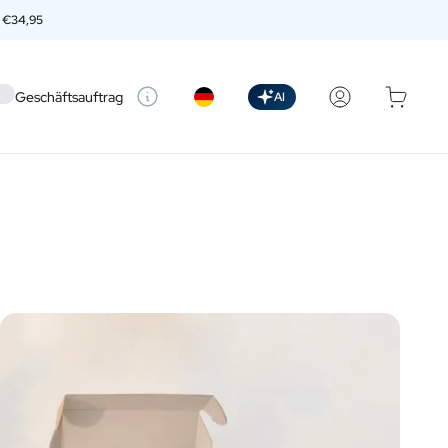
n
€34,95
 setting
Geschäftsauftrag
AI