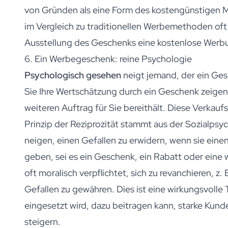
Geschenk für Sie
von Gründen als eine Form des kostengünstigen Ma
Geschenk für Ihn
Geschenk für Mama
im Vergleich zu traditionellen Werbemethoden oft 
Geschenk für Papa
Ausstellung des Geschenks eine kostenlose Werb
Werbegeschenke
6. Ein Werbegeschenk: reine Psychologie
Gaststättengewerbe
Private-Label-Spirituosen
Psychologisch gesehen
neigt jemand, der ein Ge
Uber Uns
Sie Ihre Wertschätzung durch ein Geschenk zeigen,
Bewertungen
weiteren Auftrag für Sie bereithält. Diese Verkauf
Blog
FAQ
Prinzip der Reziprozität stammt aus der Sozialps
Kontakt
neigen, einen Gefallen zu erwidern, wenn sie ein
geben, sei es ein Geschenk, ein Rabatt oder eine w
oft moralisch verpflichtet, sich zu revanchieren, z.
Gefallen zu gewähren. Dies ist eine wirkungsvolle T
eingesetzt wird, dazu beitragen kann, starke Ku
steigern.