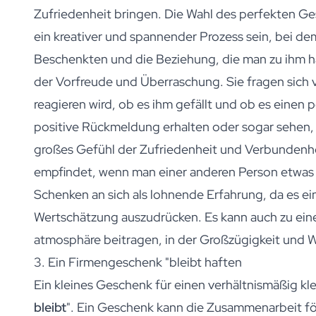
Personalisierte Badesalze
Zufriedenheit bringen. Die Wahl des perfekten Ge
Personalisiertes KI-Buchcover
Personalisiertes KI-Fotopuzzle
ein kreativer und spannender Prozess sein, bei d
Personalisierter Fotorahmen
Beschenkten und die Beziehung, die man zu ihm h
Gin Tonic-Paket Mini
der Vorfreude und Überraschung. Sie fragen sich 
Gin Tonic Paket groß
Moscow-Mule-Paket
reagieren wird, ob es ihm gefällt und ob es einen p
Dark 'n Stormy Paket
positive Rückmeldung erhalten oder sogar sehen, 
Limoncello Tonic Paket
großes Gefühl der Zufriedenheit und Verbundenhei
Spritz & Cava Paket
Premium Box 2 Flaschen
empfindet, wenn man einer anderen Person etwas
Paket 2 x Spirituosenflaschen
Schenken an sich als lohnende Erfahrung, da es e
Bierpaket mit 3 Flaschen
Wertschätzung auszudrücken. Es kann auch zu ein
Weinpaket mit 2 Flaschen
Olivenöl / Balsamico Paket
atmosphäre beitragen, in der Großzügigkeit und W
Geschenkbox Gewürze & Sauce
3. Ein Firmengeschenk "bleibt haften
Geschenkpackung Tee / Honig
Ein kleines Geschenk für einen verhältnismäßig kl
Geschenkpackung Kerzen/Duftstäbchen
Geschenkbox 2 Kerzen
bleibt
". Ein Geschenk kann die Zusammenarbeit för