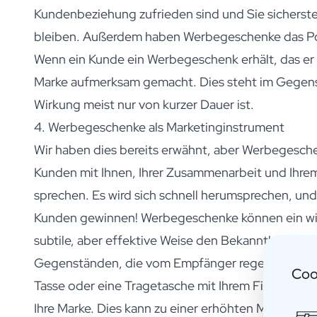
Personalisiertes Verwöhnpaket
Kundenbeziehung zufrieden sind und Sie sicherstel
Alle Geschenksets ansehen
bleiben. Außerdem haben Werbegeschenke das Poten
Mini-Produkte
Magnum XL Flaschen
Wenn ein Kunde ein Werbegeschenk erhält, das er r
Geburtstagsgeschenke
Marke aufmerksam gemacht. Dies steht im Gegens
Geburtstagsgeschenk
Wirkung meist nur von kurzer Dauer ist.
Fotogeschenk
Liebesgeschenk
4. Werbegeschenke als Marketinginstrument
Partygeschenk
Wir haben dies bereits erwähnt, aber Werbegesch
Einweihungsgeschenk
Kunden mit Ihnen, Ihrer Zusammenarbeit und Ihre
Trauergeschenk
Jubiläumsgeschenk
sprechen. Es wird sich schnell herumsprechen, und
Abschiedsgeschenk
Kunden gewinnen! Werbegeschenke können ein wir
Danke Geschenk zur Kommunion
subtile, aber effektive Weise den Bekanntheitsgr
Black Friday Geschenk
Vatertagsgeschenk
Gegenständen, die vom Empfänger regelmäßig benut
Coo
Neujahrsgeschenk
Tasse oder eine Tragetasche mit Ihrem Firmenlogo
Geschenk zum Sekretärstag
Ihre Marke. Dies kann zu einer erhöhten Markenb
Weihnachtsgeschenk