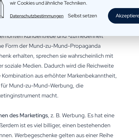
wir Cookies und ähnliche Techniken.
n Werbegeschenken auch zu einem positiven
durchdachtes und hochwertiges Geschenk
Selbst setzen
Akzeptier
Datenschutzbestimmungen
Großzügigkeit und Wertschätzung in
 erhöhten Kundentreue und -zufriedenheit
ine Form der Mund-zu-Mund-Propaganda
nk erhalten, sprechen sie wahrscheinlich mit
er soziale Medien. Dadurch wird die Reichweite
ese Kombination aus erhöhter Markenbekanntheit,
l für Mund-zu-Mund-Werbung, die
etinginstrument macht.
ormen des Marketings
, z. B. Werbung. Es hat eine
erdem ist es viel billiger, einen bestehenden
innen. Werbegeschenke gelten aus einer Reihe