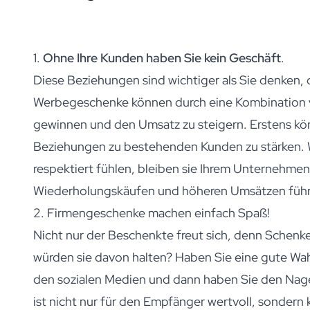
Personalisierter Fotorahmen
Personalisiertes KI-Buchcover
Personalisiertes KI-Fotopuzzle
1.
Ohne Ihre Kunden haben Sie kein Geschäft
.
Öl
Personalisiertes Olivenöl
Diese Beziehungen sind wichtiger als Sie denken,
Personalisierter Balsamico
Werbegeschenke können durch eine Kombination v
Kräuter und Soße
gewinnen und den Umsatz zu steigern. Erstens k
Personalisiertes Kräuter
Personalisierte Pikante Soße
Beziehungen zu bestehenden Kunden zu stärken. 
Tee / Honig
respektiert fühlen, bleiben sie Ihrem Unternehmen 
Personalisierter Tee
Wiederholungskäufen und höheren Umsätzen führ
Personalisierter Honig
Jules Destrooper Kekse Margritte
2. Firmengeschenke machen einfach Spaß!
Personalisierte Keksdose Jules Destrooper
Nicht nur der Beschenkte freut sich, denn Schen
Geschenkpaket mit Keksen & Schokolade
würden sie davon halten? Haben Sie eine gute Wahl 
Geschenkpaket mit Wasserflasche, Keksen und Schokolade
Pflege
den sozialen Medien und dann haben Sie den Nage
Personalisierte Handseife
ist nicht nur für den Empfänger wertvoll, sonde