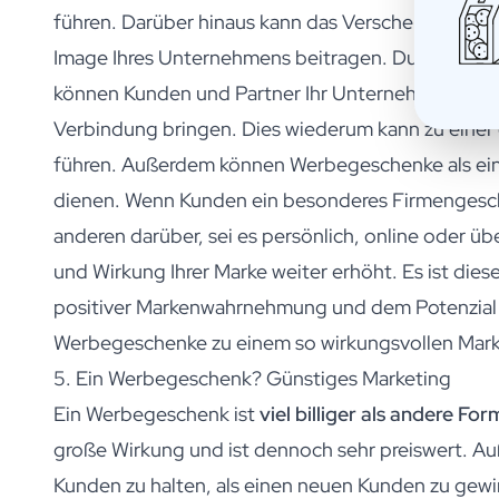
Valentinstagsgeschenk
führen. Darüber hinaus kann das Verschenken vo
Muttertagsgeschenk
Image Ihres Unternehmens beitragen. Durch ein 
Geburt
können Kunden und Partner Ihr Unternehmen mit 
Willst du meine Patin sein? Geschenk
Willst du mein Pate sein? Geschenk
Verbindung bringen. Dies wiederum kann zu einer
Gender Reveal Geschenke
führen. Außerdem können Werbegeschenke als e
Mutterschaftsgeschenk
dienen. Wenn Kunden ein besonderes Firmengesche
Originaler Taufzucker
Willst du mein Trauzeuge sein? Geschenk
anderen darüber, sei es persönlich, online oder üb
Heiratsantrags Geschenk
und Wirkung Ihrer Marke weiter erhöht. Es ist di
Hochzeitseinladung
positiver Markenwahrnehmung und dem Potenzia
Spendenaktion für Junggesellenabschiede
Hochzeits Danke Geschenke
Werbegeschenke zu einem so wirkungsvollen Mark
Hochzeitstag Geschenk
5. Ein Werbegeschenk? Günstiges Marketing
Herzlichen Glückwunsch zu Ihrem Hochzeitsgeschenk
Ein Werbegeschenk ist
viel billiger als andere F
Tischanordnung
Bericht über ein Geschenk
große Wirkung und ist dennoch sehr preiswert. Auß
Rubbellos-Geschenk
Kunden zu halten, als einen neuen Kunden zu gew