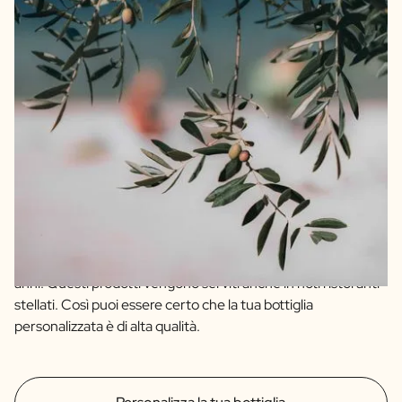
Garantiamo la qualità e offriamo solo prodotti in cui
crediamo pienamente. Il nostro olio d'oliva e aceto balsamico
della massima qualità provengono da agricoltori artigianali di
Spagna e Italia. Il nostro olio d'oliva è un extravergine, blend
di 4 varietà di olive di qualità. L'aceto balsamico è un IGP, il
che indica subito un periodo di invecchiamento di ben 12
anni. Questi prodotti vengono serviti anche in noti ristoranti
stellati. Così puoi essere certo che la tua bottiglia
personalizzata è di alta qualità.