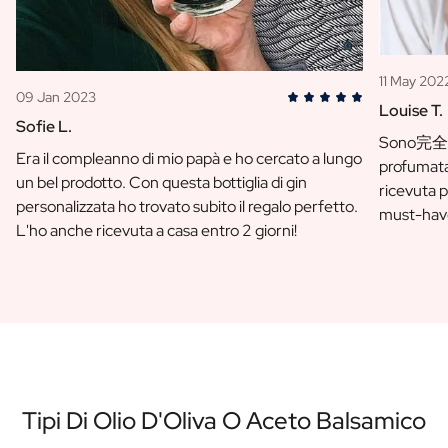
11 May 202
09 Jan 2023
Louise T.
Sofie L.
Sono完全 i
Era il compleanno di mio papà e ho cercato a lungo
profumata
un bel prodotto. Con questa bottiglia di gin
ricevuta 
personalizzata ho trovato subito il regalo perfetto.
must-hav
L'ho anche ricevuta a casa entro 2 giorni!
Tipi Di Olio D'Oliva O Aceto Balsamico